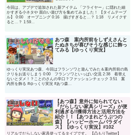
今回は、アプデで追加された新アイテム 「フライヤー」に隠れた細
かすぎる小ネタや 面白い遊び方を集めてみました！ 【タイムテーブ
ル】 0:00 オープニング 0:16 揚げすぎると…？ 1:18 リメイクす
ると…？ 1:59...
あつ森 案内所前をしずえさんと
あつ森
たぬきちが喜びそうな感じに飾っ
てみる【ゆっくり実況】
ゆっくり実況あつ森、今回はフランソワと遊んでみた＆案内所前の島
クリをお送りしまう 0:00 フランソワといっぱい交流 2:38 着替え
ないとダメ！？ことのさんの辛口？ファッションチェック 3:51 案
内所を飾る #ゆっくり実況 #あつ森...
【あつ森】意外に知られてない
あつ森
『だらしない家具シリーズ』が便
利過ぎる!!獲得方法と活用方法を
紹介！！【あつまれどうぶつの
森】【ハッピーホームパラダイ
ス】【ゆっくり実況】#102
リアルでだらしない家具使ってるタイプです。 【凸もりTwitter】