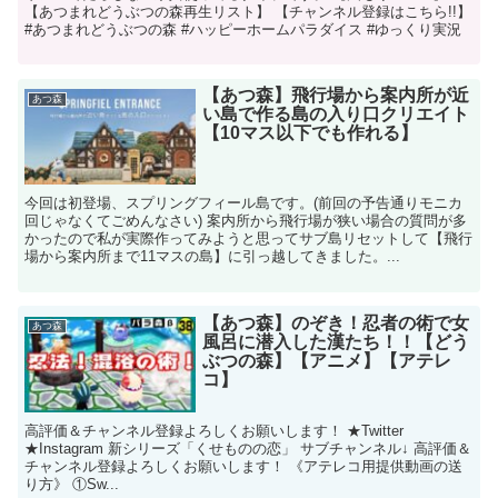
【あつまれどうぶつの森再生リスト】 【チャンネル登録はこちら!!】
#あつまれどうぶつの森 #ハッピーホームパラダイス #ゆっくり実況
【あつ森】飛行場から案内所が近
あつ森
い島で作る島の入り口クリエイト
【10マス以下でも作れる】
今回は初登場、スプリングフィール島です。(前回の予告通りモニカ
回じゃなくてごめんなさい) 案内所から飛行場が狭い場合の質問が多
かったので私が実際作ってみようと思ってサブ島リセットして【飛行
場から案内所まで11マスの島】に引っ越してきました。...
【あつ森】のぞき！忍者の術で女
あつ森
風呂に潜入した漢たち！！【どう
ぶつの森】【アニメ】【アテレ
コ】
高評価＆チャンネル登録よろしくお願いします！ ★Twitter
★Instagram 新シリーズ「くせものの恋」 サブチャンネル↓ 高評価＆
チャンネル登録よろしくお願いします！ 《アテレコ用提供動画の送
り方》 ①Sw...