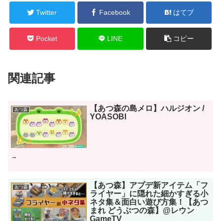
Twitter
Facebook
はてブ
Pocket
LINE
コピー
関連記事
【あつ森の島メロ】ハルジオン /
あつ森
YOASOBI
→
【あつ森】アプデ新アイテム「フ
あつ森
ライヤー」に隠れた細かすぎる小
ネタ集＆面白い遊び方集！【あつ
まれ どうぶつの森】@レウン
GameTV