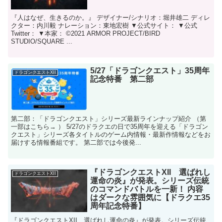
『人はなぜ、生きるのか。』 デザイナー/シナリオ：堀井雄二 ディレ
クター：内川毅 ナレーション：東地宏樹 ▼公式サイト： ▼公式
Twitter： ▼本家： ©2021 ARMOR PROJECT/BIRD
STUDIO/SQUARE ...
5/27「ドラゴンクエスト」35周年
ドラゴンクエストXII
記念特番 第二部
第二部：「ドラゴンクエスト」シリーズ最新ラインナップ紹介 （第
一部はこちら→ ） 5/27のドラクエの日で35周年を迎える「ドラゴン
クエスト」シリーズ各タイトルのゲーム内情報・最新作情報などをお
届けする情報番組です。 第二部では今後発...
『ドラゴンクエストXII 選ばれし
ドラゴンクエストXII
運命の炎』が発表。シリーズ伝統
のコマンドバトルを一新！ 内容
はダークな雰囲気に【ドラクエ35
周年記念特番】
『ドラゴンクエストXII 選ばれし運命の炎』が発表。シリーズ伝統