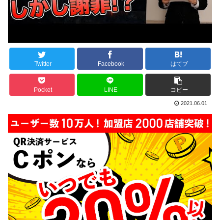
Twitter
Facebook
はてブ
Pocket
LINE
コピー
2021.06.01