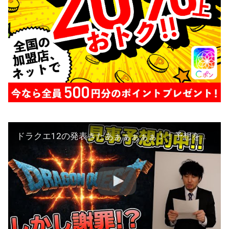
ドラクエ12の発表きたあぁぁぁぁぁ！！予想を的中させたのに何故か謝罪？