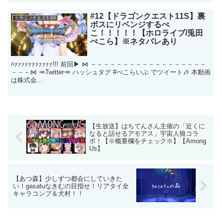
#12【ドラゴンクエスト11S】裏
ドラゴンクエストXII
ボスにリベンジするぺ
こ！！！！！【ホロライブ/兎田
ぺこら】※ネタバレあり
ﾊｧｧｧｧｧｧｧｧｧｧｧ!!! 前回▶ ⋈ －－－－－－－－－－－－－－－－－－
－－－⋈ 🥕Twitter🥕 ハッシュタグ #ぺこらいぶ でツイート🎶 本動画
は株式会...
【生放送】はちてんさん主催の「近くに
なると話せるアモアス」宇宙人狼コラ
ボ！【※概要欄をチェック※】【Among
Us】
【あつ森】少しずつ都会にしていきた
い！gasatuなきむの目指せ！リアタイ全
キャラコンプ＆犬村！！