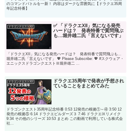
のコマンドバトルを一新！ 内容はダークな雰囲気に【ドラクエ35周
年記念特番】
✅ 「ドラクエXII」気になる発売
ドラゴンクエストXII
ハードは？ 発表特番で質問飛ぶ
も…堀井雄二氏「言えないです」
「ドラクエXII」気になる発売ハードは？ 発表特番で質問飛ぶも...
堀井雄二氏「言えないです」 💖 Please Subscribe: 💖 #スクウェア・
エニックスドラゴンクエストⅢ堀井雄二 ...
ドラクエ35周年で発表が予想され
ドラゴンクエストXII
ていることをまとめてみた
ドラゴンクエスト35周年記念特番 0:53 12発売の根拠①～④ 3:50 12
発売の根拠⑤ 6:14 ドラクエビルダーズ３ 7:46 ドラクエⅨリメイク
9:34 その他のシリーズ 10:53 まとめ この動画で利用している株式会
社...