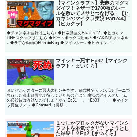
【マインクラフト】悲劇のマグマ
マインクラフト
ダイブ！ネザーで1700枚のレー
ルを敷いてメサとつなげる！【ヒ
カキンのマイクラ実況 Part244】
【ヒカクラ】
◆チャンネル登録はこちら↓ ◆日常動画のHikakinTV↓ ◆ヒカキン
LINEスタンプはこちら ◆ビートボックス動画のHIKAKINチャンネル
↓ ◆ラフな動画のHikakinBlog ◆ツイッター↓ ◆ヒカキンLI...
マイッキー死す Ep32【マインク
マインクラフト
ラフト・まいくら】
まいぜんシスターズ最大のピンチです。鬼の村からランボルギーニで
急行した海上遊園地で待っていたものとは？ 魔法のアイスクリーム
の必殺技は有効なのでしょうか？ Ep31 → Ep33 → ◆マイク
ラ再生リスト ◆Chapter1（長期...
１つしかブロックがないマインク
マインクラフト
ラフトを本気でクリアしようとし
た結果！？Ep2【まいくら】