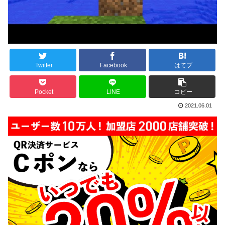
Twitter
Facebook
はてブ
Pocket
LINE
コピー
2021.06.01