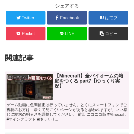
シェアする
Twitter
Facebook
はてブ
Pocket
LINE
コピー
関連記事
【Minecraft】全バイオームの箱
マインクラフト
庭をつくる part7【ゆっくり実
況】
ゲーム動画に色調補正は行っていません。とくにスマートフォンでご
視聴のお方は、暗くて見にくいシーンがあると思われますが、いい感
じに端末の明るさを調整してください。 前回 ニコニコ版 #Minecraft
#マインクラフト #ゆっくり...