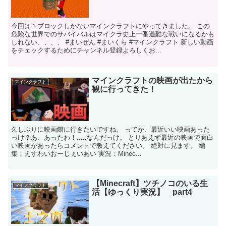
今回は１ブロックしかないマインクラフトにやってきました。 この
危険な世界でのサバイバルはマイクラ史上一番過酷な戦いになるかも
しれない、、、、 #まいぜん #まいくら #マインクラフト 新しい動画
をチェックするためにチャンネル登録よろしくお...
マインクラフトの映画が出たから
マインクラフト
観に行ってきた！
久しぶりに映画館に行きたいですね。 ってか、最近いい映画あった
っけ？あ、あったわ！.....なんだっけ。 とりあえず最近の映画で面白
い映画があったらコメントで教えてください。 絶対に見ます。 編
集：えすわいおーじぇいあい 実況：Minec...
【Minecraft】ツチノコのいる生
マインクラフト
活【ゆっくり実況】 part4