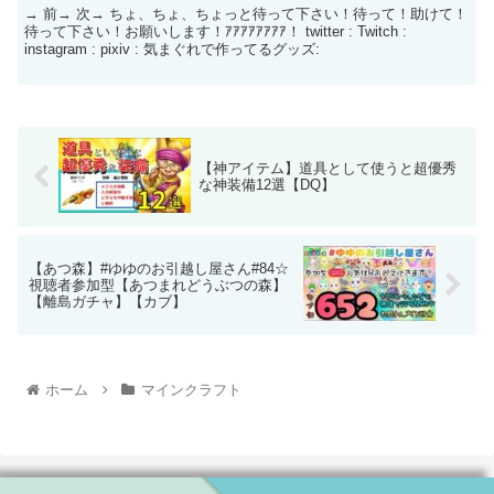
→ 前→ 次→ ちょ、ちょ、ちょっと待って下さい！待って！助けて！
待って下さい！お願いします！ｱｱｱｱｱｱｱｱ！ twitter : Twitch : ​
instagram : ​ pixiv : 気まぐれで作ってるグッズ:
【神アイテム】道具として使うと超優秀
な神装備12選【DQ】
【あつ森】#ゆゆのお引越し屋さん#84☆
視聴者参加型【あつまれどうぶつの森】
【離島ガチャ】【カブ】
ホーム
マインクラフト