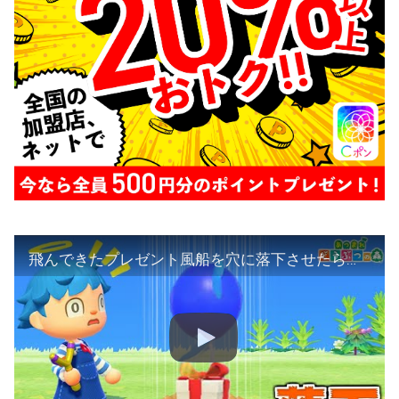
飛んできたプレゼント風船を穴に落下させたらはまる説!!【あつ森】【あつまれどうぶつの森検証】