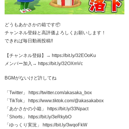
どうもあかさかの箱です📦
チャンネル登録と高評価よろしくお願いします！
できれば毎日動画投稿!!
【チャンネル登録】→ https://bit.ly/32EOoKu
メンバー加入→ https://bit.ly/32OXmVc
BGMがないけど許してね
「Twitter」 https://twitter.com/akasaka_box
「TikTok」 https://www.tiktok.com/@akasakabox
「あかさかの小箱」 https://bit.ly/33Npact
「Shorts」 https://bit.ly/3eRkybO
「ゆっくり実況」 https://bit.ly/3wqoFkW