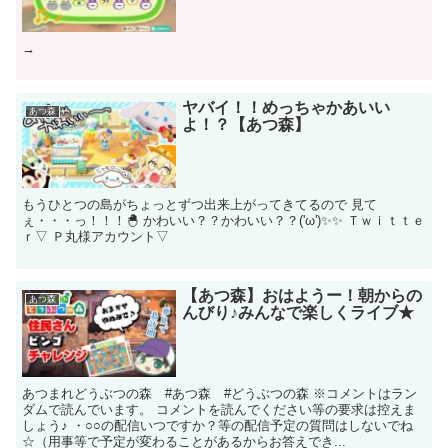
→
ヤバイ！！めっちゃかあいい
あつ森
よ！？【あつ森】
もうひとつの島がちょっとずつ出来上がってきてるので 見て
ぇ・・・っ！！！🐣 かわいい？？かわいい？？('ω')✨✨ Ｔｗｉｔｔｅ
ｒ▽ Ｐ丸様アカウント▽
【あつ森】おはようー！朝からの
あつ森
んびり♪みんなで楽しくライブ★
あつまれどうぶつの森 #あつ森 #どうぶつの森 ※コメントはラン
ダムで読んでいます。 コメントを読んでください等の要求は控えま
しょう♪ ・○○の配信いつですか？等の配信予定の質問はしないでね
☆（用事等で予定が変わることがあるからお答えでき...