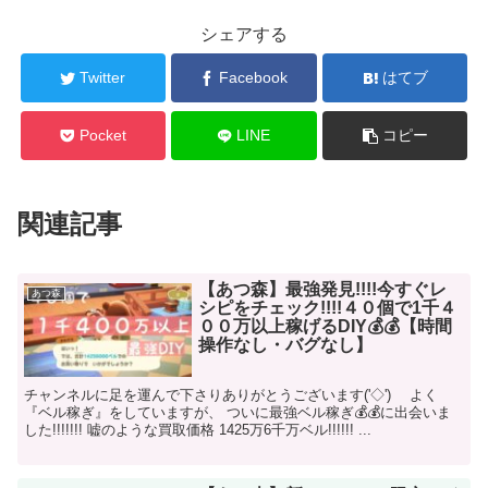
シェアする
Twitter
Facebook
はてブ
Pocket
LINE
コピー
関連記事
【あつ森】最強発見!!!!今すぐレ
あつ森
シピをチェック!!!!４０個で1千４
００万以上稼げるDIY💰💰【時間
操作なし・バグなし】
チャンネルに足を運んで下さりありがとうございます('◇')ゞ よく
『ベル稼ぎ』をしていますが、 ついに最強ベル稼ぎ💰💰に出会いま
した!!!!!!! 嘘のような買取価格 1425万6千万ベル!!!!!! ...