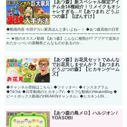
【あつ森】新スペシャル限定アイ
あつ森
テム全16種紹介！リメイクもオシ
ャレすぎる…!!【あつまれ どうぶ
つの森】【ぽんすけ】
◆動画内容 今回デカい家具ほんと多いよね～！ ◆あつ森高校の日常
ーーーーーーーーーーーーーーーーーーーーーーーーーーーーーーー
ー ★他のオススメ動画 【あつ森】こんなに種類が!? アプデで追加さ
れたかっぺいの新離島どんなものがあるのか...
【あつ森】お花見セットでみんな
あつ森
でお花見しませんか？【あつまれ
どうぶつの森】【ヒカキンゲーム
ズ】
◆チャンネル登録はこちら↓ ◆ツイッター↓ ◆インスタグラム
◆TikTok ◆日常動画のヒカキンTV↓ ◆ラフな動画のHikakinBlog ◆
ビートボックス動画のHIKAKINチャンネル↓ ◆ヒカキンLIN...
【あつ森の島メロ】ハルジオン /
あつ森
YOASOBI