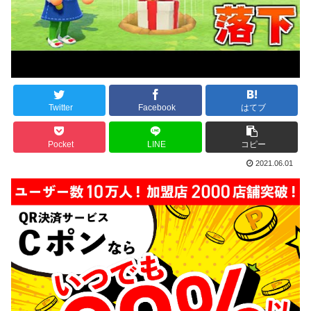
Twitter
Facebook
はてブ
Pocket
LINE
コピー
2021.06.01