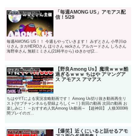
「毎週AMONG US」アモアス配
アモアス（Among Us）
信！5/29
毎週AMONG US！！ 今週もやっていきます！ みずとさん 小早川ゆ
りさん タカHEROさん ほりさん reckさん アルカードさん しろさん
海野幸さん 無頼ミミさん(21時半から) ゆきかぜ(2...
【野良Among Us】魔境ｗｗｗ酷
アモアス（Among Us）
過ぎるｗｗｗ ちはや アマングア
ス アモアス アマアス
ちはやYTによる実況攻略動画です！ Among Us切り抜き動画再生リ
スト(サブチャンネルも登録よろしくー！) 前回の動画 次回の動画 お
楽しみに！ ～おすすめ人気Among Us動画～ 【超神回】 人狼3000時
間プレイのガ...
【爆笑】近くにいると話せるアモ
アモアス（Among Us）