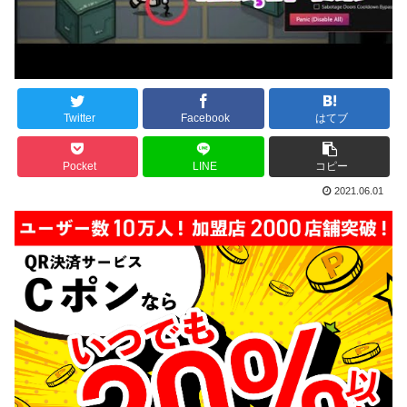
Twitter
Facebook
はてブ
Pocket
LINE
コピー
2021.06.01