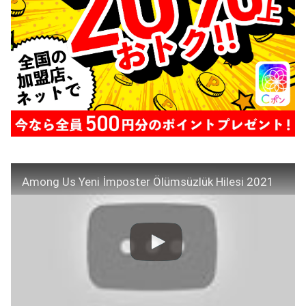
Among Us Yeni İmposter Ölümsüzlük Hilesi 2021