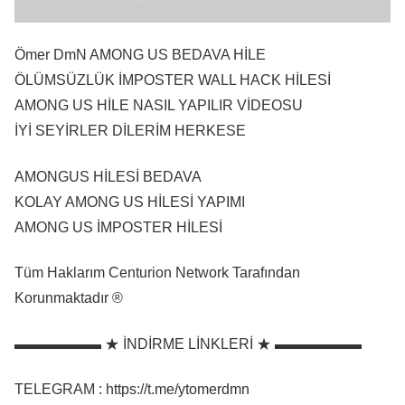
Ömer DmN AMONG US BEDAVA HİLE
ÖLÜMSÜZLÜK İMPOSTER WALL HACK HİLESİ
AMONG US HİLE NASIL YAPILIR VİDEOSU
İYİ SEYİRLER DİLERİM HERKESE
AMONGUS HİLESİ BEDAVA
KOLAY AMONG US HİLESİ YAPIMI
AMONG US İMPOSTER HİLESİ
Tüm Haklarım Centurion Network Tarafından
Korunmaktadır ®
▬▬▬▬▬▬ ★ İNDİRME LİNKLERİ ★ ▬▬▬▬▬▬
TELEGRAM : https://t.me/ytomerdmn