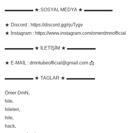
▬▬▬▬▬▬ ★ SOSYAL MEDYA ★ ▬▬▬▬▬▬
★ Discord : https://discord.gg/rjuTygv​​​​
★ İnstagram : https://www.instagram.com/omerdmnofficial
▬▬▬▬▬▬ ★ İLETİŞİM ★ ▬▬▬▬▬▬
★ E-MAİL : dmntubeofficial@gmail.com 📩
▬▬▬▬▬▬ ★ TAGLAR ★ ▬▬▬▬▬▬
Ömer DmN,
hile,
hileleri,
hile,
hack,