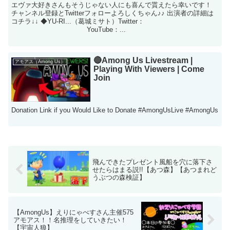
エヴァ大好きさんもそうじゃない人にも喜んで貰えたら幸いです！
チャンネル登録とTwitterフォローよろしくちゃん♪♪ 出演者の詳細は
コチラ↓↓ ◆YU-RI...（葛城ミサト）Twitter：
YouTube：...
🔴Among Us Livestream |
アモアス（Among Us）
Playing With Viewers | Come
Join
Donation Link if you Would Like to Donate #AmongUsLive #AmongUs
飛んできたプレゼント風船を穴に落下さ
せたらはまる説!!【あつ森】【あつまれど
うぶつの森検証】
【AmongUs】えりにゃべすさん主催575
アモアス！！名推理をしていきたい！
【宇宙人狼】