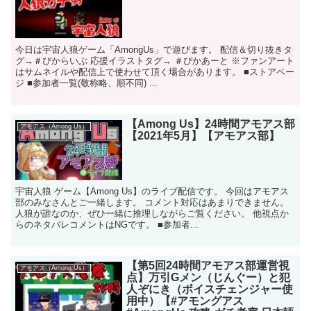
今日は宇宙人狼ゲーム「AmongUs」で遊びます。 配信＆切り抜きタ
グ→＃ぴからいぶ 応援イラストタグ→ ＃ぴかあーと ※ファンアート
はサムネイルや配信上で使わせて頂く場合があります。 ■ストアペー
ジ ■参加者一覧(敬称略、順不同) ...
【Among Us】24時間アモアス部
アモアス（Among Us）
【2021年5月】【アモアス部】
宇宙人狼 ゲーム【Among Us】のライブ配信です。 今回はアモアス
部のみなさんとご一緒します。 コメント対応はあまりできません。
人狼が誰なのか、ぜひ一緒に推理しながらご覧ください。 他視点か
らのネタバレコメントはNGです。 ■参加者...
【第5回24時間アモアス部運営視
アモアス（Among Us）
点】万引Gメン（じんぐー）と犯
人ぞにき（ボイスチェンジャー使
用中）【#アモングアス