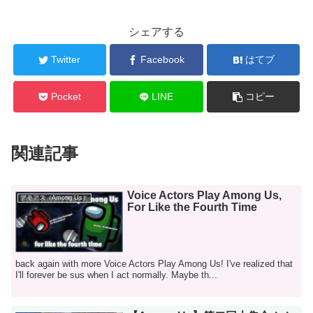
シェアする
Twitter
Facebook
はてブ
Pocket
LINE
コピー
関連記事
Voice Actors Play Among Us,
アモアス（Among Us）
For Like the Fourth Time
back again with more Voice Actors Play Among Us! I've realized that
I'll forever be sus when I act normally. Maybe th...