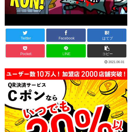
Twitter
Facebook
はてブ
Pocket
LINE
コピー
2021.06.01