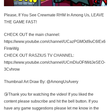
Please, If You See Crewmate RHM In Among Us, LEAVE
THE GAME FAST!
CHECK OUT the main channel:
https://www.youtube.com/channel/UCazPGMOd9uC6lEx6
FlnteWg
CHECK OUT RASZIUS TV CHANNEL:
https://www.youtube.com/channel/UCmDluOFtWdJeSEO-
3Cvhrow
Thumbnail Art Draw By: @AmongUsAvery
😘Thank you for watching the video! If you liked the
content please subscribe and hit the bell button. If you
have any game suggestions please let me know in the