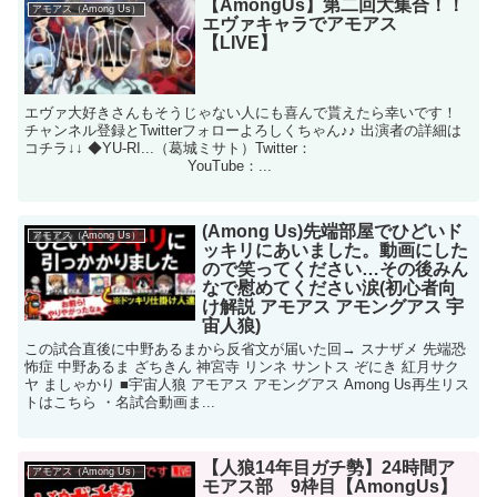
【AmongUs】第二回大集合！！
アモアス（Among Us）
エヴァキャラでアモアス
【LIVE】
エヴァ大好きさんもそうじゃない人にも喜んで貰えたら幸いです！
チャンネル登録とTwitterフォローよろしくちゃん♪♪ 出演者の詳細は
コチラ↓↓ ◆YU-RI...（葛城ミサト）Twitter：
YouTube：...
(Among Us)先端部屋でひどいド
アモアス（Among Us）
ッキリにあいました。動画にした
ので笑ってください…その後みん
なで慰めてください涙(初心者向
け解説 アモアス アモングアス 宇
宙人狼)
この試合直後に中野あるまから反省文が届いた回→ スナザメ 先端恐
怖症 中野あるま ざちきん 神宮寺 リンネ サントス ぞにき 紅月サク
ヤ ましゃかり ■宇宙人狼 アモアス アモングアス Among Us再生リス
トはこちら ・名試合動画ま...
【人狼14年目ガチ勢】24時間ア
アモアス（Among Us）
モアス部 9枠目【AmongUs】