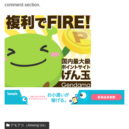
comment section.
アモアス（Among Us）