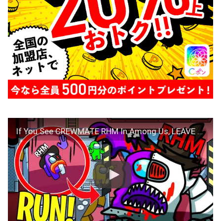
If You See CREWMATE RHM In Among Us, LEAVE THE GAME FAST!