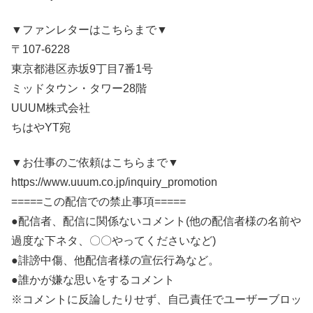
▼ファンレターはこちらまで▼
〒107-6228
東京都港区赤坂9丁目7番1号
ミッドタウン・タワー28階
UUUM株式会社
ちはやYT宛
▼お仕事のご依頼はこちらまで▼
https://www.uuum.co.jp/inquiry_promotion
=====この配信での禁止事項=====
●配信者、配信に関係ないコメント(他の配信者様の名前や
過度な下ネタ、〇〇やってくださいなど)
●誹謗中傷、他配信者様の宣伝行為など。
●誰かが嫌な思いをするコメント
※コメントに反論したりせず、自己責任でユーザーブロッ