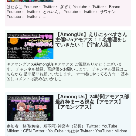
はたさこ Youtube： Twitter： ぎぞく Youtube： Twitter： Bosna
Youtube： Twitter： とれいん。 Youtube： Twitter： サワヤン
Youtube： Twitter： ...
【AmongUs】えりにゃべすさん
アモアス（Among Us）
主催575アモアス！！名推理をし
ていきたい！【宇宙人狼】
＃アマングアス#AmongUs＃アマアス ご視聴ありがとうございま
す。 チャンネル登録、高評価をお願いします。 チャンネル登録はこ
ちらから 是非是非お願いいたします。 ☆一緒にやってる方☆ ・基本
的にコメントは読めないかもし...
【Among Us】24時間アモアス部
アモアス（Among Us）
最終枠まーる視点【アモアス】
【アモングアス】
参加者一覧(敬称略、順不同) 神宮寺（部長） Twitter : YouTube :
Mildom : GEN Twitter : YouTube : ちはや Twitter : YouTube : Mildom
: ...