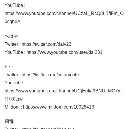
YouTube :
https://www.youtube.com/channel/UCzaL_RcQ8LBfIFm_O
0cqheA
ちはや
Twitter : https://twitter.com/dalv23
YouTube : https://www.youtube.com/user/dal231
Fe：
Twitter : https://twitter.com/niconicoFe
YouTube :
https://www.youtube.com/channel/UCjEufia9BNU_MC7m
R7k0Ljw
Mildom : https://www.mildom.com/10028413
飛竜