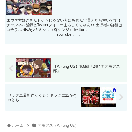
エヴァ大好きさんもそうじゃない人にも喜んで貰えたら幸いです！
チャンネル登録とTwitterフォローよろしくちゃん♪♪ 出演者の詳細は
コチラ↓↓ ◆幼少ギミック（碇シンジ）Twitter：
YouTube： ...
【Among US】第5回「24時間アモアス
部」
ドラクエ最新作がくる！ドラクエ12かそ
れとも…
ホーム
アモアス（Among Us）