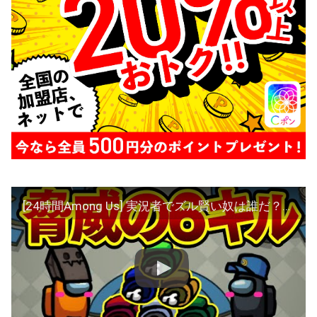
[24時間Among Us] 実況者でズル賢い奴は誰だ？Part67 アマングアス ちはや アモアス部平部員