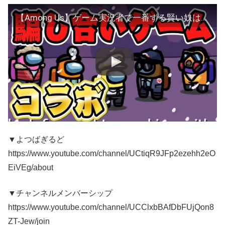
【Among Us】ゲーム実況者で一番ずる賢い奴は誰だ？【人狼】ちはや コラボ ふぇいと ボスナ 御曹司 たけ ちゃあ ぎぞく こーだ
▼よつばぎるど
https://www.youtube.com/channel/UCtiqR9JFp2ezehh2eO
EiVEg/about
▼チャンネルメンバーシップ
https://www.youtube.com/channel/UCClxbBAfDbFUjQon8
ZT-Jew/join