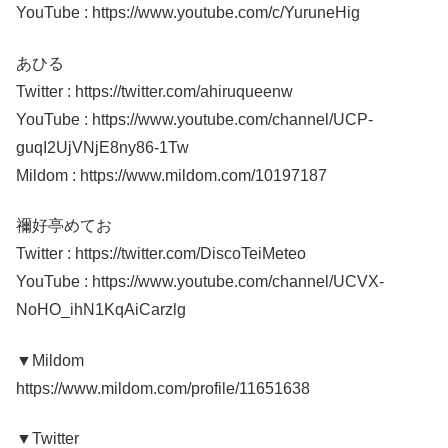
YouTube : https://www.youtube.com/c/YuruneHig
あひる
Twitter : https://twitter.com/ahiruqueenw
YouTube : https://www.youtube.com/channel/UCP-
guqI2UjVNjE8ny86-1Tw
Mildom : https://www.mildom.com/10197187
禰好亭めてお
Twitter : https://twitter.com/DiscoTeiMeteo
YouTube : https://www.youtube.com/channel/UCVX-
NoHO_ihN1KqAiCarzlg
▼Mildom
https://www.mildom.com/profile/11651638
▼Twitter