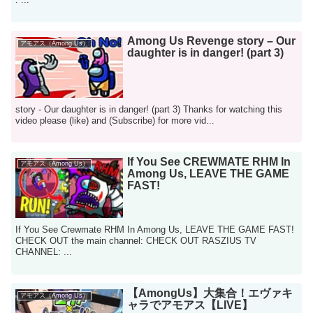
Among Us Revenge story – Our
アモアス（Among Us）
daughter is in danger! (part 3)
story - Our daughter is in danger! (part 3) Thanks for watching this
video please (like) and (Subscribe) for more vid...
If You See CREWMATE RHM In
アモアス（Among Us）
Among Us, LEAVE THE GAME
FAST!
If You See Crewmate RHM In Among Us, LEAVE THE GAME FAST!
CHECK OUT the main channel: CHECK OUT RASZIUS TV
CHANNEL: ...
【AmongUs】大集合！エヴァキ
アモアス（Among Us）
ャラでアモアス【LIVE】