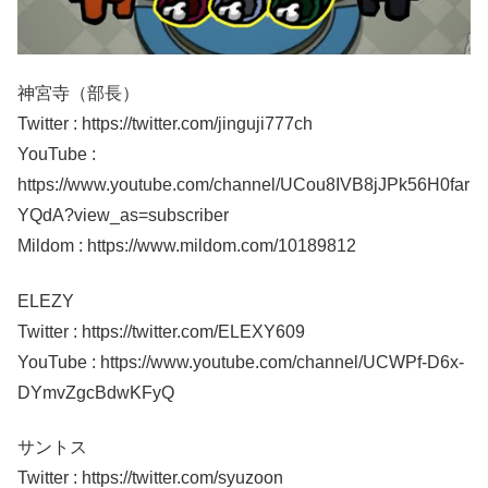
神宮寺（部長）
Twitter : https://twitter.com/jinguji777ch
YouTube :
https://www.youtube.com/channel/UCou8IVB8jJPk56H0far
YQdA?view_as=subscriber
Mildom : https://www.mildom.com/10189812
ELEZY
Twitter : https://twitter.com/ELEXY609
YouTube : https://www.youtube.com/channel/UCWPf-D6x-
DYmvZgcBdwKFyQ
サントス
Twitter : https://twitter.com/syuzoon