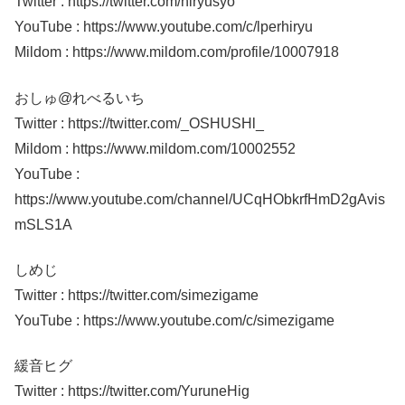
Twitter : https://twitter.com/hiryusyo
YouTube : https://www.youtube.com/c/lperhiryu
Mildom : https://www.mildom.com/profile/10007918
おしゅ@れべるいち
Twitter : https://twitter.com/_OSHUSHl_
Mildom : https://www.mildom.com/10002552
YouTube :
https://www.youtube.com/channel/UCqHObkrfHmD2gAvis
mSLS1A
しめじ
Twitter : https://twitter.com/simezigame
YouTube : https://www.youtube.com/c/simezigame
緩音ヒグ
Twitter : https://twitter.com/YuruneHig