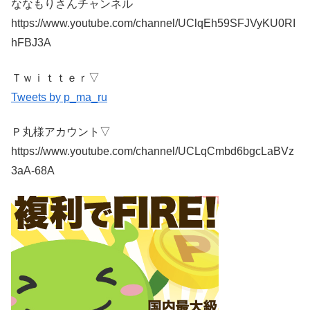
ななもりさんチャンネル
https://www.youtube.com/channel/UClqEh59SFJVyKU0RI
hFBJ3A
Ｔｗｉｔｔｅｒ▽
Tweets by p_ma_ru
Ｐ丸様アカウント▽
https://www.youtube.com/channel/UCLqCmbd6bgcLaBVz
3aA-68A