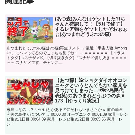
関連記事
(あつ森)みんなはゲットした?!ち
あつ森
ゃんと確認して！【5月で終了】
するレア物をゲットしたぞおぉぉ
ぉ(あつまれどうぶつの森)
あつまれどうぶつの森(あつ森)再生リスト → 最近「宇宙人狼 Among
Us」にハマってるのでこっちも見てね！ → ＝＝＝＝＝＝ 【イラス
トタグ】#スナザメ絵 【切り抜きタグ】#スナザメ切り抜き ＝＝＝＝
＝＝ スナザメです。チャンネ...
【あつ森】🌺ショクダイオオコン
あつ森
ニャクというとんでもない家具を
見つけてしまった…!!🌺?島民代
表(笑)のあつまれどうぶつの森＃
173【ゆっくり実況】
家具…なの…？ いや山とかあるのにそれもいまさらかｗ 前の動画
今後の島作りについて→ 00:00:00 オープニング 00:01:09 家具・レシ
ピ集め/1日目 00:04:09 家具・レシピ集め/2日目 00:05:56 家具・レ
シ...