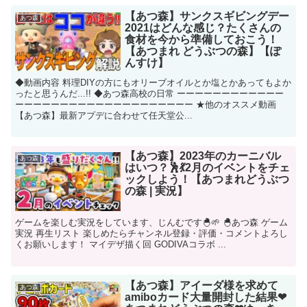
【あつ森】サンクスギビングデー
あつ森
2021はどんな感じ？たくさんの
食材を今から準備しておこう！
【あつまれ どうぶつの森】【ぽ
んすけ】
◆動画内容 料理DIYの方にもオリーブオイルとか塩とかあってもよか
ったと思うんだ...!! ◆あつ森高校の日常 ーーーーーーーーーーーー
ーーーーーーーーーーーーーーーーーーーー ★他のオススメ動画
【あつ森】最新アプデに合わせて任天堂公...
【あつ森】2023年のカーニバル
あつ森
はいつ？🕺💃2月のイベントをチェ
ックしよう！【あつまれどうぶつ
の森 | 実況】
ゲームを楽しむ実況をしています、じんむです🐣🌱 🐣あつ森 ゲーム
実況 再生リスト 楽しめたらチャンネル登録・評価・コメントよろし
くお願いします！ マイデザ描く回 GODIVAコラボ ...
【あつ森】アイーダ様を求めて
あつ森
amiboカード大量開封した結果❤