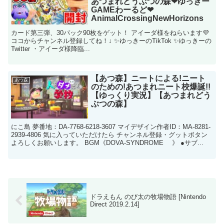
あつまれどうぶつの森❤ゆっきー
GAMEわーるど❤
AnimalCrossingNewHorizons
カード第三弾、30パック90枚をゲット！ アイーダ様をねらいます💜
ココからチャンネル登録してね！↓ ✨ゆっきーのTikTok ✨ゆっきーの
Twitter ・アイーダ様降臨...
【あつ森】ニートによる!ニート
あつ森
のための!あつまれニート校爆誕!!
【ゆっくり実況】【あつまれどう
ぶつの森】
にこ島 夢番地：DA-7768-6218-3607 マイデザイン作者ID：MA-8281-
2939-4806 気に入っていただけたら チャンネル登録・グットボタン
よろしくお願いします。 BGM《DOVA-SYNDROME 》 ●サブ...
ドラえもん のび太の牧場物語 [Nintendo
Direct 2019.2.14]