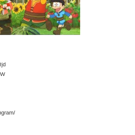
jd
yW
ngram/