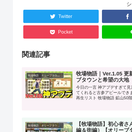
シ
Twitter
Pocket
関連記事
牧場物語｜Ver.1.0
牧場物語 オリーブタウンと希望の大地
ブタウンと希望の大地
今日の一言 神アプデすぎて見
てくれると古参アピールできま
再生リスト 牧場物語 鉱山50階
【牧場物語】初心者さ
牧場物語 オリーブタウンと希望の大地
編＆街編）【オリーブ