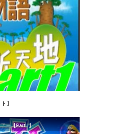
スト】
ー【Part1】