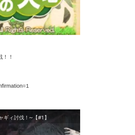
戦！！
nfirmation=1
ャギィ討伐！~【#1】