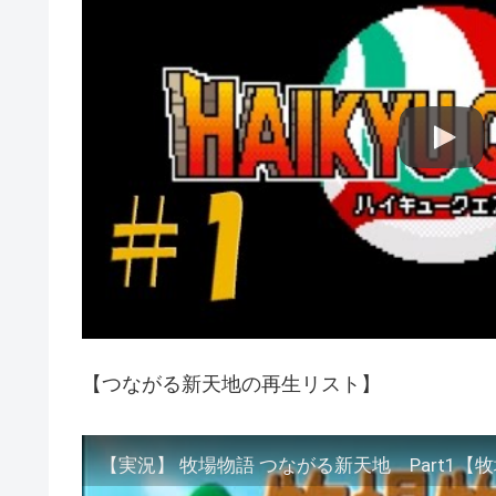
【つながる新天地の再生リスト】
【実況】 牧場物語 つながる新天地 Part1【牧