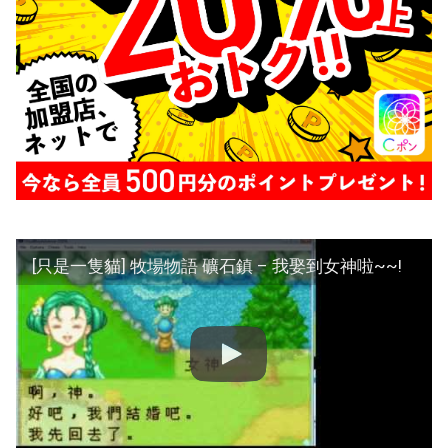
[只是一隻貓] 牧場物語 礦石鎮 – 我娶到女神啦~~!