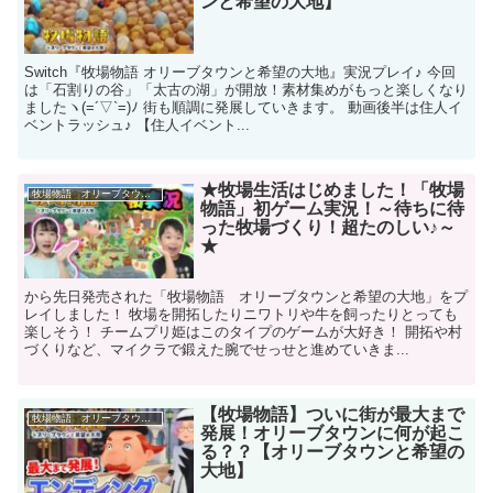
ンと希望の大地】
Switch『牧場物語 オリーブタウンと希望の大地』実況プレイ♪ 今回
は「石割りの谷」「太古の湖」が開放！素材集めがもっと楽しくなり
ましたヽ(=´▽`=)ﾉ 街も順調に発展していきます。 動画後半は住人イ
ベントラッシュ♪ 【住人イベント...
★牧場生活はじめました！「牧場
牧場物語 オリーブタウンと希望の大地
物語」初ゲーム実況！～待ちに待
った牧場づくり！超たのしい♪～
★
から先日発売された「牧場物語 オリーブタウンと希望の大地」をプ
レイしました！ 牧場を開拓したりニワトリや牛を飼ったりとっても
楽しそう！ チームプリ姫はこのタイプのゲームが大好き！ 開拓や村
づくりなど、マイクラで鍛えた腕でせっせと進めていきま...
【牧場物語】ついに街が最大まで
牧場物語 オリーブタウンと希望の大地
発展！オリーブタウンに何が起こ
る？？【オリーブタウンと希望の
大地】