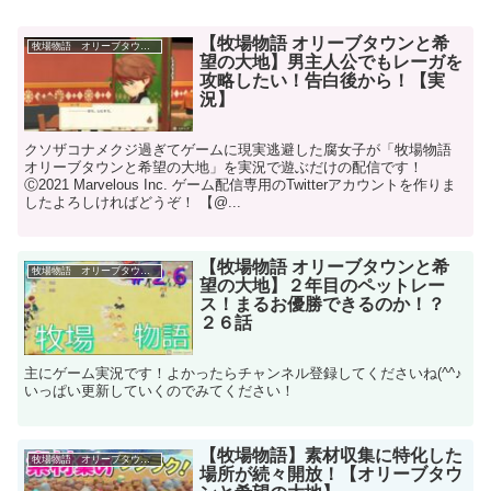
【牧場物語 オリーブタウンと希
牧場物語 オリーブタウンと希望の大地
望の大地】男主人公でもレーガを
攻略したい！告白後から！【実
況】
クソザコナメクジ過ぎてゲームに現実逃避した腐女子が「牧場物語
オリーブタウンと希望の大地」を実況で遊ぶだけの配信です！
Ⓒ2021 Marvelous Inc. ゲーム配信専用のTwitterアカウントを作りま
したよろしければどうぞ！ 【@...
【牧場物語 オリーブタウンと希
牧場物語 オリーブタウンと希望の大地
望の大地】２年目のペットレー
ス！まるお優勝できるのか！？
２６話
主にゲーム実況です！よかったらチャンネル登録してくださいね(^^♪
いっぱい更新していくのでみてください！
【牧場物語】素材収集に特化した
牧場物語 オリーブタウンと希望の大地
場所が続々開放！【オリーブタウ