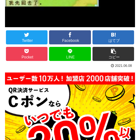
Twitter
Facebook
はてブ
Pocket
LINE
コピー
2021.06.08