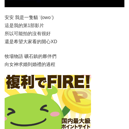
安安 我是一隻貓 ˊ(owoˋ)
這是我的第1部影片
所以可能拍的沒有很好
還是希望大家看的開心XD
牧場物語 礦石鎮的夥伴們
向女神求婚到婚禮的過程