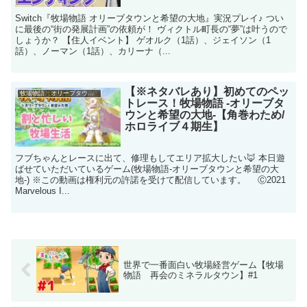
Switch『牧場物語 オリーブタウンと希望の大地』実況プレイ♪ つい
に最後の“街の発展計画”の依頼が！ ヴィクトル町長の“夢”は叶うので
しょうか？ 【住人イベント】 ゲオルク（1話）、ジェイソン（1
話）、ノーマン（1話）、カリーナ（...
【※ネタバレあり】初めてのペッ
牧場物語 オリーブタウンと希望の大地
トレース！牧場物語 -オリーブタ
ウンと希望の大地-【角巻わため/
ホロライブ４期生】
フブちゃんとレースに出て、修理もしてエリア拡大したい🦊 本日遊
ばせていただいているゲーム(牧場物語-オリーブタウンと希望の大
地-) ※この動画は権利元の許諾を受けて配信しています。 Ⓒ2021
Marvelous I...
世界で一番面白い牧場経営ゲーム【牧場
物語 再会のミネラルタウン】#1