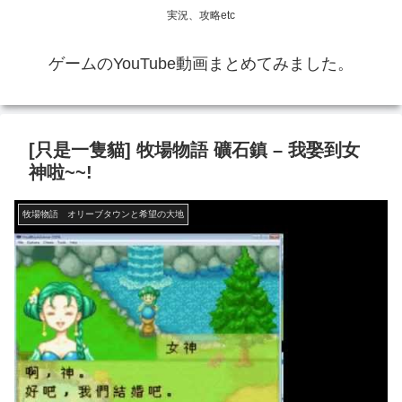
実況、攻略etc
ゲームのYouTube動画まとめてみました。
[只是一隻貓] 牧場物語 礦石鎮 – 我娶到女
神啦~~!
牧場物語 オリーブタウンと希望の大地