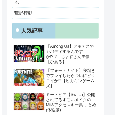
地
荒野行動
人気記事
【Among Us】アモアスで
カバディするんです
か!?!? ちょすさん主催
【ひある】
【フォートナイト】寝起き
でプレイしたらついにビク
ロイか!?【ヒカキンゲーム
ズ】
ミートピア【Switch】公開
されてるすごいメイクの
Mii&アクセスキー集 まとめ
(体験版)