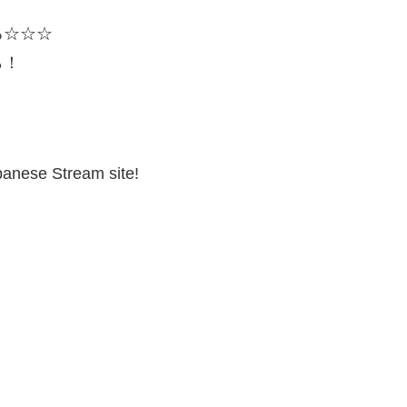
る☆☆☆
ら！
anese Stream site!