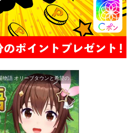
【※ネタバレあり】牧場の発展と町の仲間～牧場物語 オリーブタウンと希望の大地～【#ときのそら生放送】