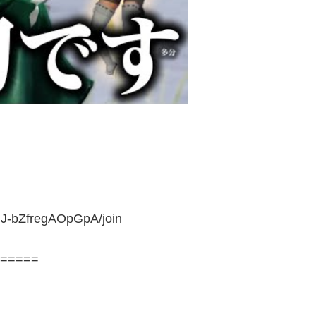
JJ-bZfregAOpGpA/join
=====