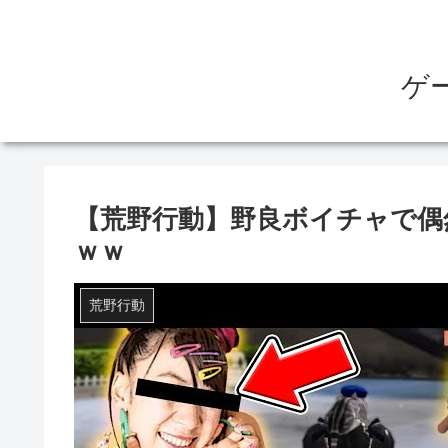
ゲ
【荒野行動】野良ボイチャで偶
ｗｗ
荒野行動