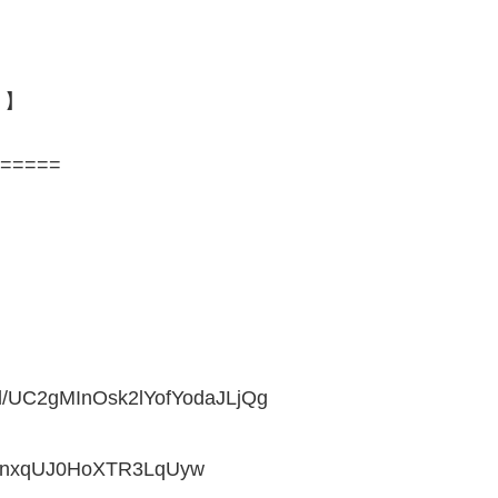
！】
=====
/UC2gMInOsk2lYofYodaJLjQg
xRJnxqUJ0HoXTR3LqUyw