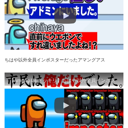
ちはや以外全員インポスターだったアマングアス
【Among Us ドッキリ】ちはや以外全員インポスターでしたｗ アマングアス アモアス アマアス