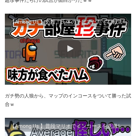
超珍事件だらけの試合が面白かったｗｗ
【Among Us 】必殺！氏体のそばでたたずむ戦法！！！ ちはや アマングアス アモアス アマアス
ガチ勢の人狼から、マップのインコースをついて勝った試
合ｗ
【Among Us 】普段マリオでインコースを意識してたおかげで生き残れた試合ｗｗ ちはや アマングアス アモアス アマアス