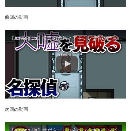
前回の動画
【Among Us】発言の矛盾とアドミン情報の矛盾 ちはや アマングアス アモアス アマアス
次回の動画
【Among Us】サボタージュ＆ベントキルコンビネーションでかく乱！ ちはや アマングアス アモアス アマアス