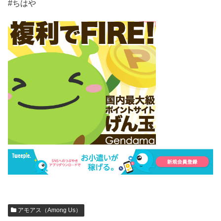
#ちはや
アモアス（Among Us）