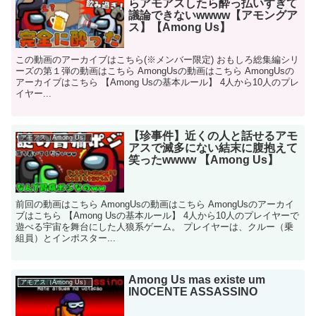
らアモアスしたら酔っ払いすぎて
議論できないwwww【アモングア
ス】【Among Us】
この動画のアーカイブはこちら(※メンバー限定) おもしろ総集編シリ
ーズの第１弾の動画はこちら AmongUsの動画はこちら AmongUsの
アーカイブはこちら 【Among Usの基本ルール】 4人から10人のプレ
イヤー...
【珍事件】近くの人と話せるアモ
アモアス（Among Us）
アスで滅多にない結末に腹抱えて
笑ったwwww 【Among Us】
前回の動画はこちら AmongUsの動画はこちら AmongUsのアーカイ
ブはこちら 【Among Usの基本ルール】 4人から10人のプレイヤーで
遊べる宇宙を舞台にした人狼系ゲーム。 プレイヤーは、クルー（乗
組員）とインポスター...
Among Us mas existe um
アモアス（Among Us）
INOCENTE ASSASSINO