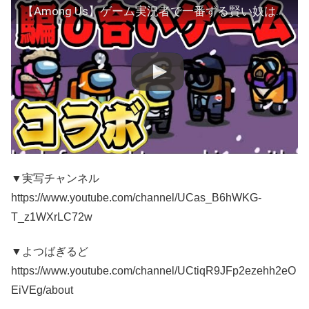
【Among Us】ゲーム実況者で一番ずる賢い奴は誰だ？【人狼】ちはや コラボ ふぇいと ボスナ 御曹司 たけ ちゃあ ぎぞく こーだ
▼実写チャンネル
https://www.youtube.com/channel/UCas_B6hWKG-
T_z1WXrLC72w
▼よつばぎるど
https://www.youtube.com/channel/UCtiqR9JFp2ezehh2eO
EiVEg/about