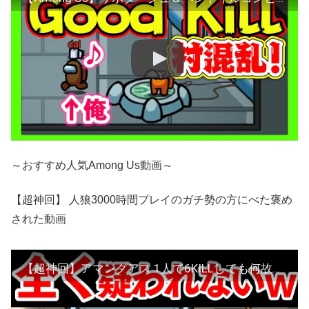
～おすすめ人気Among Us動画～
【超神回】 人狼3000時間プレイのガチ勢の方にべた褒め
された動画
【超神回】アマングアス 1人で6KILLしても何故か白いポジションで疑われない？ きあいのタスキ持ちの ちはや アモアス Amoungus