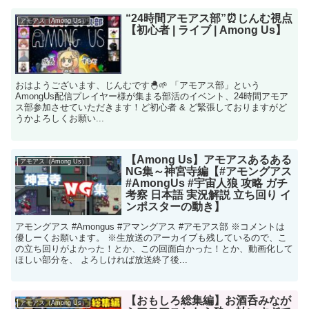
“24時間アモアス部”⏰じんむ視点
アモアス（Among Us）
【初心者 | ライブ | Among Us】
おはようございます、じんむです🐣🌱 「アモアス部」という
AmongUs配信プレイヤー様が集まる部活のイベント、24時間アモア
ス部参加させていただきます！ど初心者 & ど緊張しておりますがど
うかよろしくお願い...
【Among Us】アモアスあるある
アモアス（Among Us）
NG集～神宮寺編【#アモングアス
#AmongUs #宇宙人狼 攻略 ガチ
考察 日本語 実況解説 立ち回り イ
ンポスターの動き】
アモングアス #Amongus #アマングアス #アモアス部 ※コメントは
優しーくお願います。 ※生放送のアーカイブも残しているので、こ
の立ち回りがよかった！とか、この回面白かった！とか、動画化して
ほしい部分を、 よろしければ放送終了後...
【おもしろ総集編】お酒呑みなが
アモアス（Among Us）