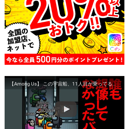
【Among Us】 この宇宙船、11人目が乗ってる・・・ちはや アマングアス アモアス アマアス