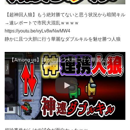
【超神回人狼】もう絶対勝てないと思う状況から暗闇キル
→速レポートで市民大混乱ｗｗｗｗ
https://youtu.be/vyLv8wNwMW4
静かに且つ大胆に行う華麗なダブルキルを魅せ勝つ人狼
【Among us】静かに且つ大胆に行う華麗なダブルキルを魅せ勝つ人狼 アマングアスちはや