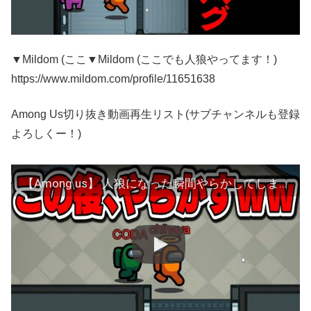
▼Mildom (ここ▼Mildom (ここでも人狼やってます！)
https://www.mildom.com/profile/11651638
Among Us切り抜き動画再生リスト(サブチャンネルも登録
よろしくー！)
【Among us】 人狼になった瞬間やらかしてしまい大爆笑ｗｗ 【配信切り抜き】ちはや アマングアス