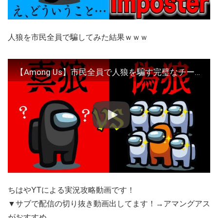
人狼を市民全員で騙してみた結果ｗｗｗ
【Among Us】市民全員で人狼を騙す完璧なチームワーク！【ドッキリ×】ちはや アマングアス アモアス アマアス
ちはやYTによる実況攻略動画です！
▼サブで配信の切り抜き動画出してます！→アマングアス
がおすすめ