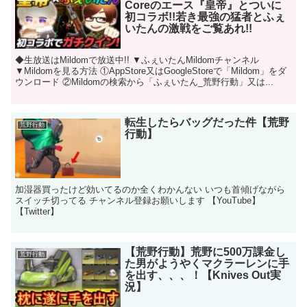
Coreのエース『皇帝』とついに
初コラボ!!若き最強の猛者とふぇ
いたんの激戦をご覧あれ!!
◆生放送はMildomで放送中!! ▼ふぇいたんMildomチャンネル
▼Mildomを見る方法 ①AppStore又はGoogleStoreで「Mildom」をダ
ウンロード ②Mildomの検索から「ふぇいたん_荒野行動」又は...
転生したらバッグだった件【荒野
荒野行動
行動】
加湿器買ったけど効いてるのか全くわかんない いつも首傾げながら
スイッチ切ってる チャンネル登録お願いします 【YouTube】
【Twitter】
【荒野行動】荒野に500万課金し
荒野行動
た男がようやくマクラーレンに手
を出す、、、！【Knives Out実
況】