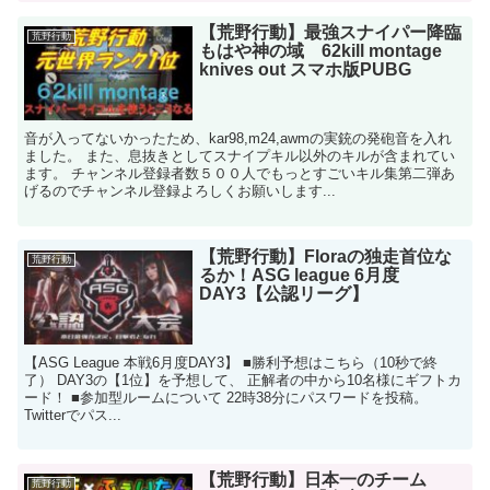
【荒野行動】最強スナイパー降臨
荒野行動
もはや神の域 62kill montage
knives out スマホ版PUBG
音が入ってないかったため、kar98,m24,awmの実銃の発砲音を入れ
ました。 また、息抜きとしてスナイプキル以外のキルが含まれてい
ます。 チャンネル登録者数５００人でもっとすごいキル集第二弾あ
げるのでチャンネル登録よろしくお願いします...
【荒野行動】Floraの独走首位な
荒野行動
るか！ASG league 6月度
DAY3【公認リーグ】
【ASG League 本戦6月度DAY3】 ■勝利予想はこちら（10秒で終
了） DAY3の【1位】を予想して、 正解者の中から10名様にギフトカ
ード！ ■参加型ルームについて 22時38分にパスワードを投稿。
Twitterでパス...
【荒野行動】日本一のチーム
荒野行動