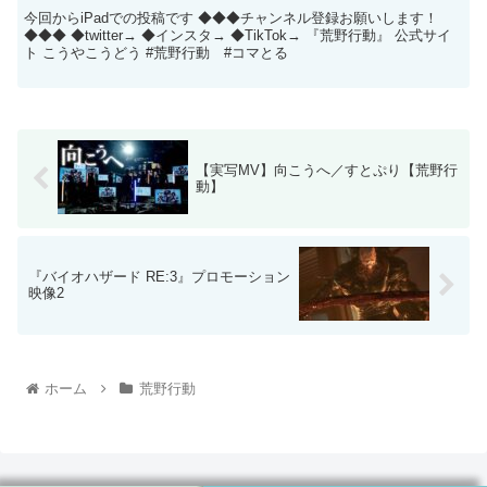
今回からiPadでの投稿です ◆◆◆チャンネル登録お願いします！
◆◆◆ ◆twitter→ ◆インスタ→ ◆TikTok→ 『荒野行動』 公式サイ
ト こうやこうどう #荒野行動 #コマとる
【実写MV】向こうへ／すとぷり【荒野行
動】
『バイオハザード RE:3』プロモーション
映像2
ホーム
荒野行動