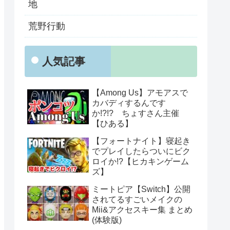
地
荒野行動
人気記事
【Among Us】アモアスで
カバディするんです
か!?!? ちょすさん主催
【ひある】
【フォートナイト】寝起き
でプレイしたらついにビク
ロイか!?【ヒカキンゲーム
ズ】
ミートピア【Switch】公開
されてるすごいメイクの
Mii&アクセスキー集 まとめ
(体験版)