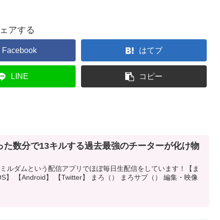
ェアする
Facebook
はてブ
LINE
コピー
った数分で13キルする過去最強のチーターが化け物
近はミルダムという配信アプリでほぼ毎日生配信をしています！【ま
】 【Android】 【Twitter】 まろ（） まろサブ（） 編集・映像