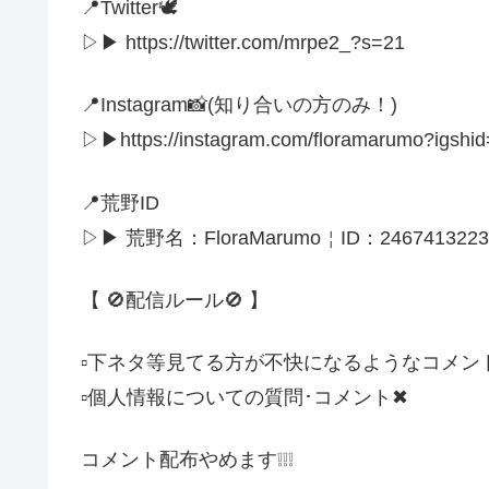
📍Twitter🕊
▷▶︎ https://twitter.com/mrpe2_?s=21
📍Instagram📸(知り合いの方のみ！)
▷▶︎https://instagram.com/floramarumo?igshi
📍荒野ID
▷▶︎ 荒野名：FloraMarumo￤ID：2467413223
【 🚫配信ルール🚫 】
▫️下ネタ等見てる方が不快になるようなコメン
▫️個人情報についての質問･コメント✖
コメント配布やめます❕❕❕