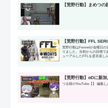
【荒野行動】まめつの
荒野行動
【荒野行動】FFL SERIE
荒野行動
荒野行動はFennelが金曜日
りました。当初からの目標で
ューアルしたFFLを是非楽しんで
【荒野行動】αDに新加
荒野行動
つる様のYouTube【】 編集した人