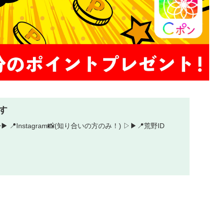
す
 ▷▶︎ 📍Instagram📸(知り合いの方のみ！) ▷▶︎📍荒野ID