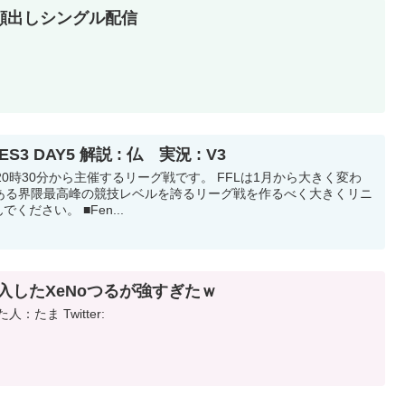
顔出しシングル配信
S3 DAY5 解説 : 仏 実況 : V3
の20時30分から主催するリーグ戦です。 FFLは1月から大きく変わ
ある界隈最高峰の競技レベルを誇るリーグ戦を作るべく大きくリニ
ください。 ■Fen...
入したXeNoつるが強すぎたｗ
：たま Twitter: