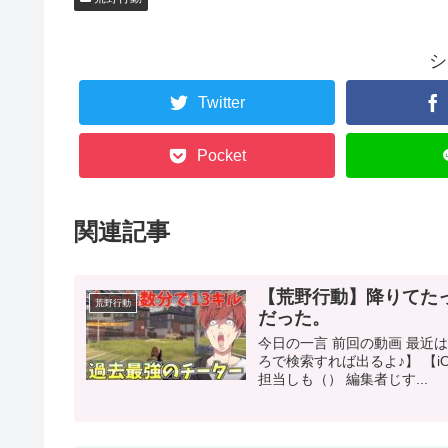
シ
Twitter
Pocket
関連記事
【荒野行動】降りてた
荒野行動
だった。
今日の一言 前回の動画 最
ろで検索すれば出るよ♪】 【iOS
担当しも（） 編集者じす...