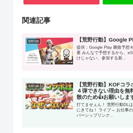
関連記事
【荒野行動】Google
荒野行動
提供：Google Play 
要 みんなで予想するから、eSpo
けじゃない、参加する新...
【荒野行動】KOFコ
荒野行動
４弾できない理由を無
散のため👍お願いし
打てませぇん！ 荒野行動DLは
にきてね！ ライブ→ お仕事のご依
バーシップリンク...