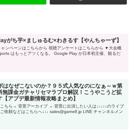
 Playがち芋×ましゅるむ×わきるす【やんちゃーず】
勝敗予想キャンペーンはこちらから 視聴アンケートはこちらから ▼大会概
rts はもっとアツくなる。 Google Play が日本初主催、観るだ
ラボはなぜこないのか？９５式人気なのになぁ～ｗ第
料無課金ガチャリセマラプロ解説！こうやこうど拡
ます【アプデ最新情報攻略まとめ】
こちら→ 背景アーカイブ → 背景に出演したい人は↓↓↓↓↓のライブ
頼などはこちらへ↓↓↓ sales@game8.jp LINE チャンネルメン