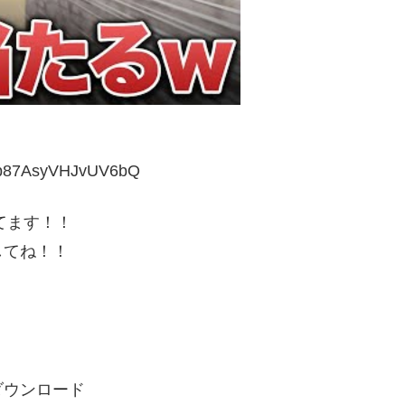
2eb87AsyVHJvUV6bQ
てます！！
してね！！
」をダウンロード