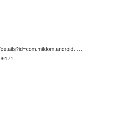
s/details?id=com.mildom.android……
0809171……