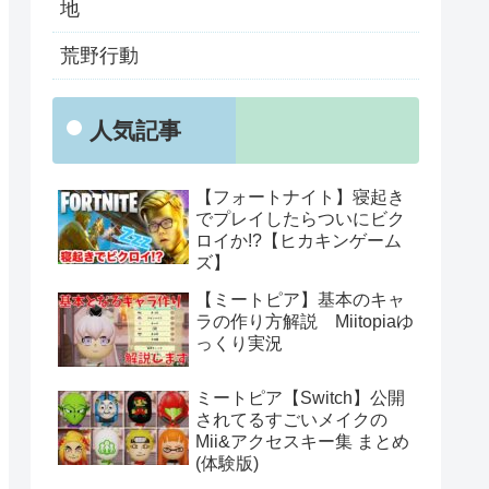
地
荒野行動
人気記事
【フォートナイト】寝起き
でプレイしたらついにビク
ロイか!?【ヒカキンゲーム
ズ】
【ミートピア】基本のキャ
ラの作り方解説 Miitopiaゆ
っくり実況
ミートピア【Switch】公開
されてるすごいメイクの
Mii&アクセスキー集 まとめ
(体験版)