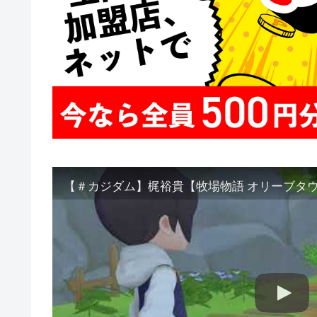
【＃カジダム】梶裕貴【牧場物語 オリーブタ