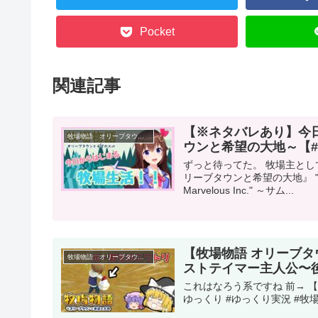
Pocket
関連記事
【※ネタバレあり】今
牧場物語 オリーブタウンと希望の大地
ウンと希望の大地～【
ずっと待ってた。 牧場主とし
リーブタウンと希望の大地』 
Marvelous Inc." ～サム...
【牧場物語 オリーブ
牧場物語 オリーブタウンと希望の大地
ストテイマー主人公〜
これはなろう系ですね 前→ 【
ゆっくり #ゆっくり実況 #牧