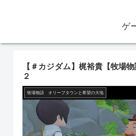
ゲ
【＃カジダム】梶裕貴【牧場物
２
牧場物語 オリーブタウンと希望の大地