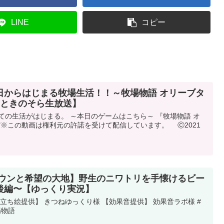
LINE
コピー
日からはじまる牧場生活！！～牧場物語 オリーブタ
#ときのそら生放送】
ての生活がはじまる。 ～本日のゲームはこちら～ 『牧場物語 オ
"※この動画は権利元の許諾を受けて配信しています。 Ⓒ2021
タウンと希望の大地】野生のニワトリを手懐けるビー
後編〜【ゆっくり実況】
立ち絵提供】 きつねゆっくり様 【効果音提供】 効果音ラボ様 #
場物語