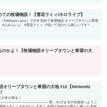
めての牧場物語！【雪花ラミィ/ホロライブ】
ukihana Lamy）です❄ 初めて牧場物語 オリーブタウンと希望
 #らみらいぶ #雪花ラミィ で呟いて頂けたら嬉しいです！
...
るのかよ！【牧場物語オリーブタウンと希望の大
オリーブタウンと希望の大地 #12【Nintendo
り
ての冬が来る！
――――――――――――――― 影。/かげまるの生放送へようこ
登録よろしくおねがいします！ 今回はSwitchで新たに蘇った名作