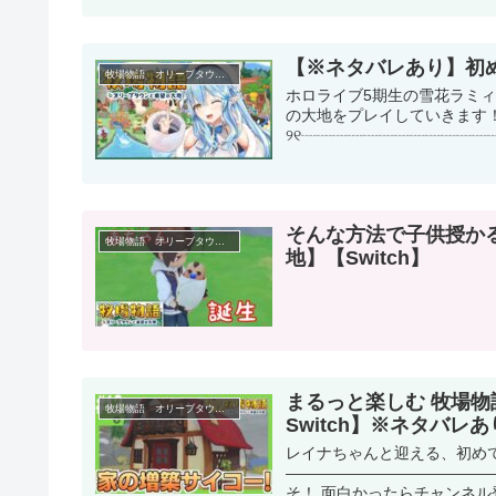
【※ネタバレあり】初
牧場物語 オリーブタウンと希望の大地
ホロライブ5期生の雪花ラミィ（Y
の大地をプレイしていきます！
୨୧┈┈┈┈┈┈┈┈┈┈┈┈┈┈
そんな方法で子供授か
牧場物語 オリーブタウンと希望の大地
地】【Switch】
まるっと楽しむ 牧場物語
牧場物語 オリーブタウンと希望の大地
Switch】※ネタバレあ
レイナちゃんと迎える、初め
―――――――――――――
そ！ 面白かったらチャンネル