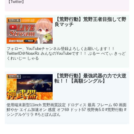
【Twitter】
【荒野行動】荒野王者目指して野
荒野行動
良マッチ
フォロー、YouTubeチャンネル登録よろしくお願いします！！
TwitterID＠NoaxRz みんなのYouTubeです！！ ぶるー べてぃ きっど
くれいじー しゃる
【荒野行動】最強武器の力で大逆
荒野行動
転！！【高額シングル】
使用端末新型11inch 荒野画質設定 ドロディス 最高 フレーム 60 画面
鮮やか エイム加速オン 感度 オフ69 ドット57 視野角5.0 #荒野行動 #
シングルゲリラ #ろとぽんぽん