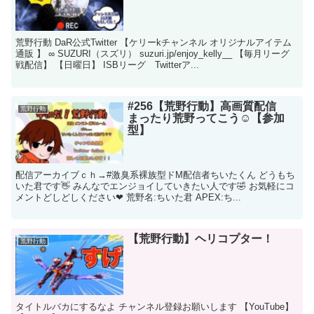
荒野行動 DaR公式Twitter 【ケリーkチャンネル オリジナルアイテム
通販 】 ∞ SUZURI（スズリ） suzuri.jp/enjoy_kelly__ 【毎月リーグ
戦配信】 【日曜日】 ISBリーグ Twitterア...
#256【荒野行動】高画質配信
荒野行動
まったり荒野ってこう☺【参加
型】
配信アーカイブｃｈ→​ #激臭系裸族型ドM配信者ちいたくん どうもち
いた君です👋 みんなでエンジョイしていきたい人です🤣 お気軽にコ
メントどしどしください❤ 荒野名:ちいた君 APEX:ち...
【荒野行動】ヘリコプター！
荒野行動
タイトルバカにするなよ チャンネル登録お願いします 【YouTube】