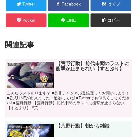
Twitter
Facebook
はてブ
Pocket
LINE
コピー
関連記事
【荒野行動】前代未聞のラストに
荒野行動
衝撃が止まらない【すとぷり】
こんなラストあります？ ■是非チャンネル登録宜しくお願いします！
■公式LINEが出来ました！追加してね! ■Twitterでも仲良くしてくださ
い! ■荒野行動 【荒野行動】前代未聞のラストに衝撃が止まらない
【すとぷり】 #荒...
【荒野行動】朝から雑談
荒野行動