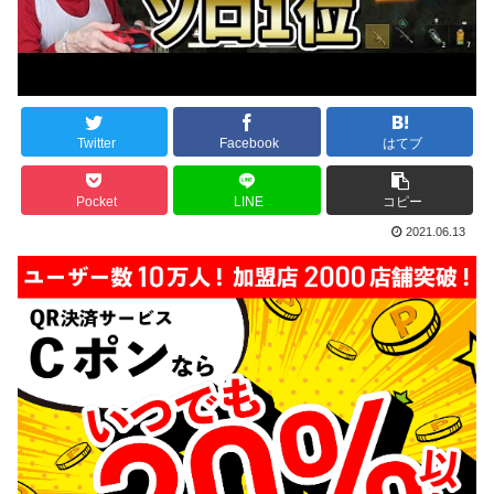
Twitter
Facebook
はてブ
Pocket
LINE
コピー
2021.06.13