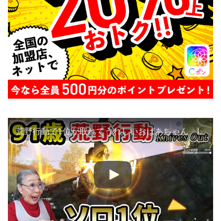
荒野行動で1位が取れてうれしいおばあちゃん I Won Solo KNIVES OUT