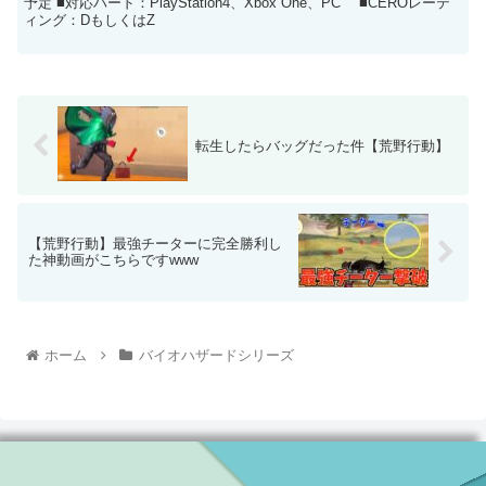
予定 ■対応ハード：PlayStation4、Xbox One、PC ■CEROレーテ
ィング：DもしくはZ
転生したらバッグだった件【荒野行動】
【荒野行動】最強チーターに完全勝利し
た神動画がこちらですwww
ホーム
バイオハザードシリーズ