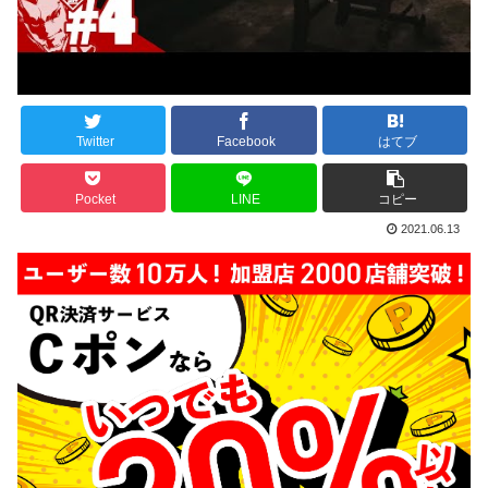
Twitter
Facebook
はてブ
Pocket
LINE
コピー
2021.06.13