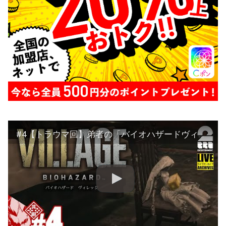
#4【トラウマ回】弟者の「バイオハザードヴィレッジ 」【2BRO.】