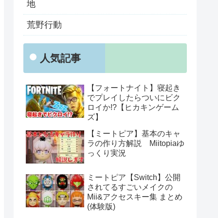
地
荒野行動
人気記事
【フォートナイト】寝起き
でプレイしたらついにビク
ロイか!?【ヒカキンゲーム
ズ】
【ミートピア】基本のキャ
ラの作り方解説 Miitopiaゆ
っくり実況
ミートピア【Switch】公開
されてるすごいメイクの
Mii&アクセスキー集 まとめ
(体験版)