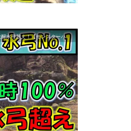
【MHW:IB】水弓No.1火力！常時会心100％で覚醒水弓超え！【モンスターハンターワールドアイスボーン】