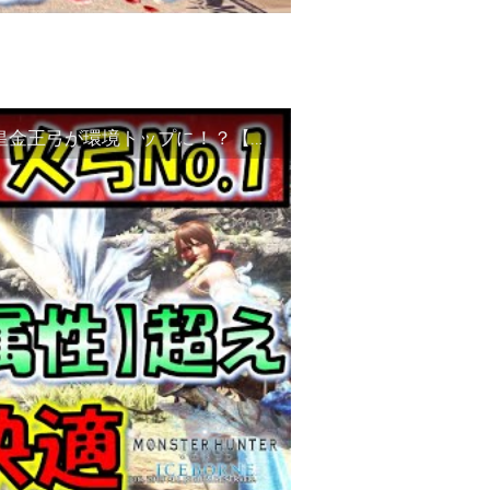
【MHW:IB】火弓No.1火力！覚醒火弓を超えた皇金王弓が環境トップに！？【モンスターハンターワールドアイスボーン】