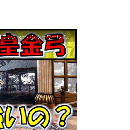
【MHW:IB】覚醒弓と皇金弓どっちが強いの？【モンスターハンターワールドアイスボーン】