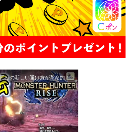
【モンハンライズ】淵源ナルハタタヒメ撃龍槍回転の新しい避け方が革命的！【MH:R】