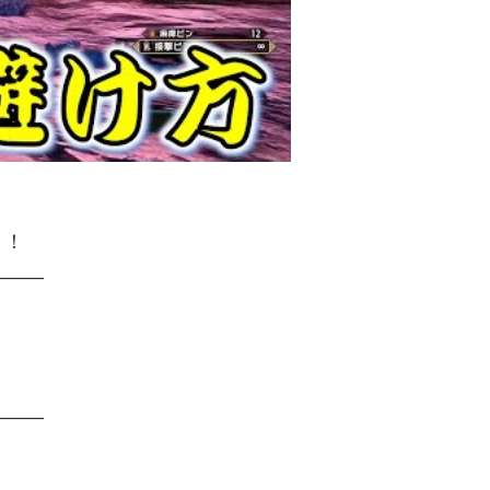
！！
———
———