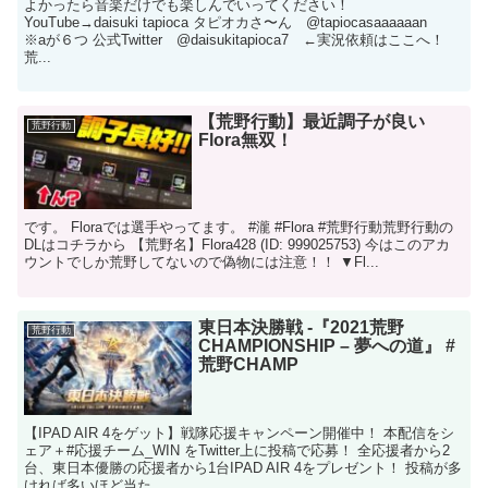
よかったら音楽だけでも楽しんでいってください！
YouTube→daisuki tapioca タピオカさ〜ん @tapiocasaaaaaan
※aが６つ 公式Twitter @daisukitapioca7 ←実況依頼はここへ！
荒...
【荒野行動】最近調子が良い
荒野行動
Flora無双！
です。 Floraでは選手やってます。 #瀧​ #Flora​ #荒野行動​ 荒野行動の
DLはコチラから 【荒野名】Flora428 (ID: 999025753) 今はこのアカ
ウントでしか荒野してないので偽物には注意！！ ▼Fl...
東日本決勝戦 -『2021荒野
荒野行動
CHAMPIONSHIP – 夢への道』 #
荒野CHAMP
【IPAD AIR 4をゲット】戦隊応援キャンペーン開催中！ 本配信をシ
ェア＋#応援チーム_WIN をTwitter上に投稿で応募！ 全応援者から2
台、東日本優勝の応援者から1台IPAD AIR 4をプレゼント！ 投稿が多
ければ多いほど当た...