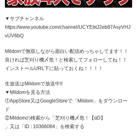
▼サブチャンネル
https://www.youtube.com/channel/UCYEbtJ2eb87AsyVHJ
vUV6bQ
Mildomで無双しながら面白い配信めっちゃしてます！！
良ければ芝刈り機〆危！と検索してフォローしてね！！
インストールURL下に貼っておくね！！！！
生放送はMildomで放送中!!
▼Mildomを見る方法
①AppStore又はGoogleStoreで「Mildom」をダウンロー
ド
②Mildomの検索から「芝刈り機〆危！【αD】
」又は「ID : 10366084」を検索する