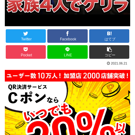
Twitter
Facebook
はてブ
Pocket
LINE
コピー
2021.06.21