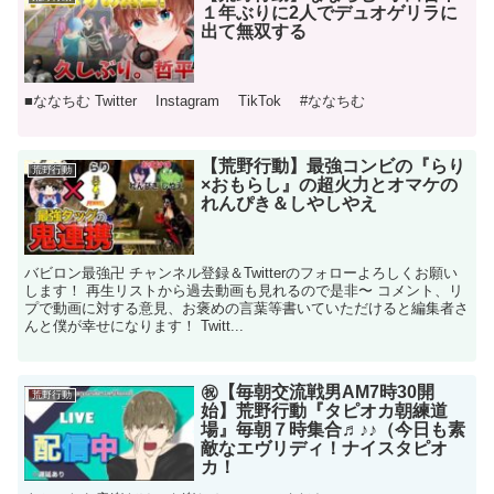
１年ぶりに2人でデュオゲリラに
出て無双する
■ななちむ Twitter Instagram TikTok #ななちむ
【荒野行動】最強コンビの『らり
荒野行動
×おもらし』の超火力とオマケの
れんぴき＆しやしやえ
バビロン最強卍 チャンネル登録＆Twitterのフォローよろしくお願い
します！ 再生リストから過去動画も見れるので是非〜 コメント、リ
プで動画に対する意見、お褒めの言葉等書いていただけると編集者さ
んと僕が幸せになります！ Twitt...
㊗️【毎朝交流戦男AM7時30開
荒野行動
始】荒野行動『タピオカ朝練道
場』毎朝７時集合♬♪♪（今日も素
敵なエヴリディ！ナイスタピオ
カ！