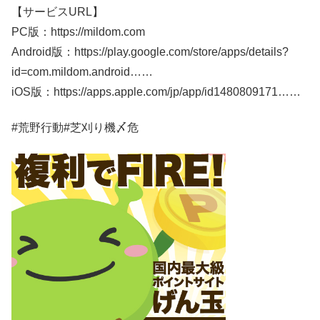
【サービスURL】
PC版：https://mildom.com
Android版：https://play.google.com/store/apps/details?
id=com.mildom.android……
iOS版：https://apps.apple.com/jp/app/id1480809171……
#荒野行動#芝刈り機〆危