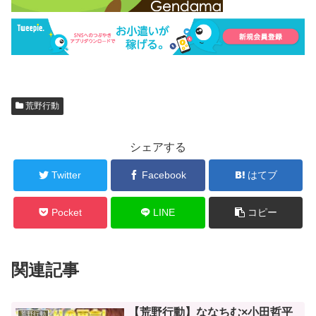
荒野行動
シェアする
Twitter
Facebook
はてブ
Pocket
LINE
コピー
関連記事
【荒野行動】ななちむ×小田哲平
荒野行動