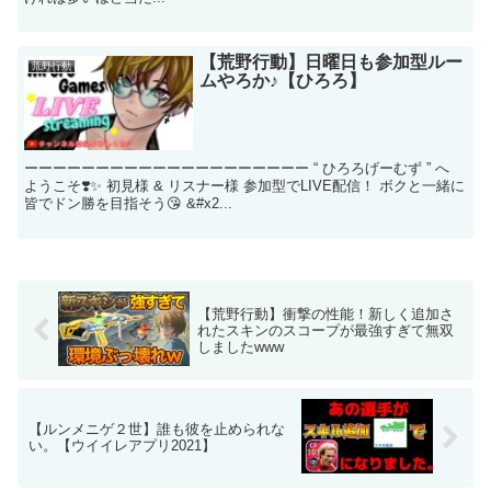
【荒野行動】日曜日も参加型ルー
荒野行動
ムやろか♪【ひろろ】
ーーーーーーーーーーーーーーーーーーーー “ ひろろげーむず ” へ
ようこそ❣️✨ 初見様 & リスナー様 参加型でLIVE配信！ ボクと一緒に
皆でドン勝を目指そう😘 &#x2...
【荒野行動】衝撃の性能！新しく追加さ
れたスキンのスコープが最強すぎて無双
しましたwww
【ルンメニゲ２世】誰も彼を止められな
い。【ウイイレアプリ2021】