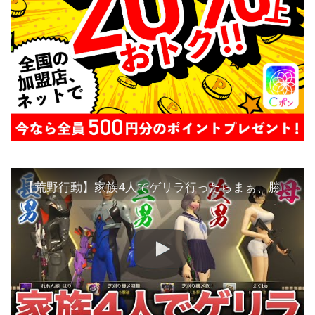
【荒野行動】家族4人でゲリラ行ったらまぁ、勝てるっしょ？