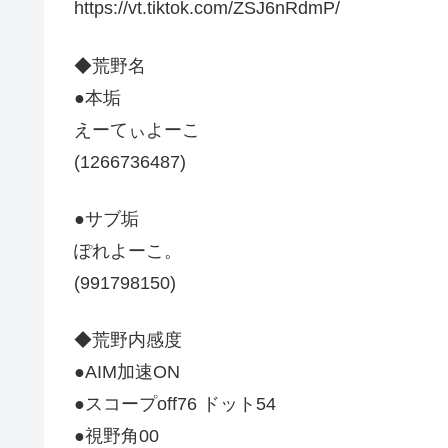
https://vt.tiktok.com/ZSJ6nRdmP/
◆荒野名
●本垢
えーてぃよーこ
(1266736487)
●サブ垢
ぽれよーこ。
(991798150)
◆荒野内感度
●AIM加速ON
●スコープoff76 ドット54
●視野角00