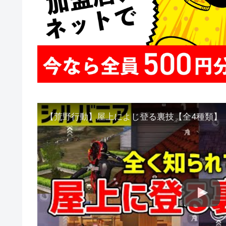
【荒野行動】屋上によじ登る裏技【全4種類】