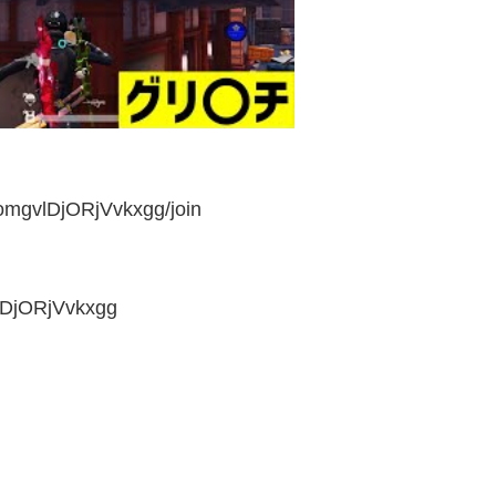
mgvlDjORjVvkxgg/join
lDjORjVvkxgg