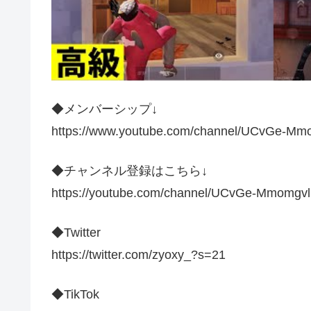
◆メンバーシップ↓
https://www.youtube.com/channel/UCvGe-Mmo
◆チャンネル登録はこちら↓
https://youtube.com/channel/UCvGe-Mmomgv
◆Twitter
https://twitter.com/zyoxy_?s=21
◆TikTok