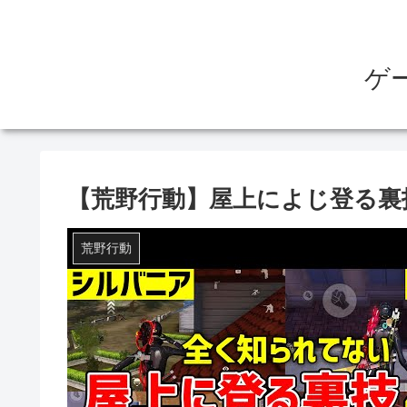
ゲ
【荒野行動】屋上によじ登る裏
荒野行動