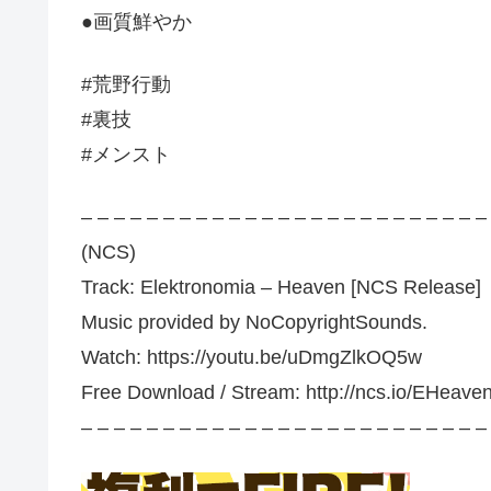
●画質鮮やか
#荒野行動
#裏技
#メンスト
– – – – – – – – – – – – – – – – – – – – – – – – –
(NCS)
Track: Elektronomia – Heaven [NCS Release]
Music provided by NoCopyrightSounds.
Watch: https://youtu.be/uDmgZlkOQ5w
Free Download / Stream: http://ncs.io/EHeav
– – – – – – – – – – – – – – – – – – – – – – – – –