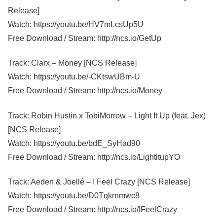
Release]
Watch: https://youtu.be/HV7mLcsUp5U
Free Download / Stream: http://ncs.io/GetUp
Track: Clarx – Money [NCS Release]
Watch: https://youtu.be/-CKtswUBm-U
Free Download / Stream: http://ncs.io/Money
Track: Robin Hustin x TobiMorrow – Light It Up (feat. Jex)
[NCS Release]
Watch: https://youtu.be/bdE_SyHad90
Free Download / Stream: http://ncs.io/LightitupYO
Track: Aeden & Joellé – I Feel Crazy [NCS Release]
Watch: https://youtu.be/D0Tqkrnmwc8
Free Download / Stream: http://ncs.io/IFeelCrazy