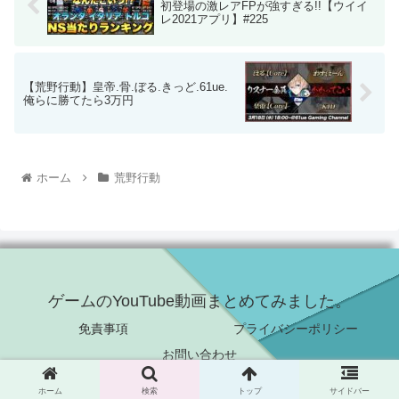
初登場の激レアFPが強すぎる!!【ウイイ
レ2021アプリ】#225
【荒野行動】皇帝.骨.ぼる.きっど.61ue.
俺らに勝てたら3万円
ホーム
荒野行動
ゲームのYouTube動画まとめてみました。
免責事項
プライバシーポリシー
お問い合わせ
© 2021 ゲームのYouTube動画まとめてみました。.
ホーム
検索
トップ
サイドバー