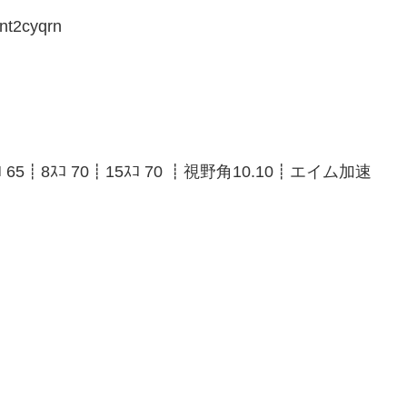
nt2cyqrn
 65┋8ｽｺ 70┋15ｽｺ 70 ┋視野角10.10┋エイム加速