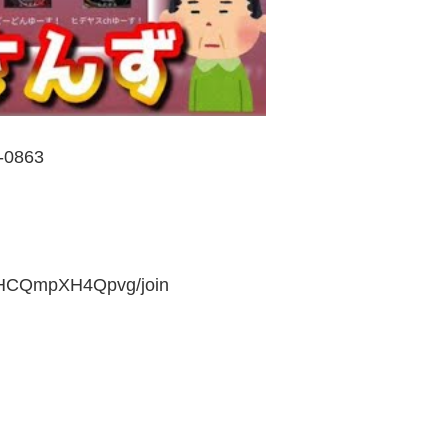
863
HHCQmpXH4Qpvg/join