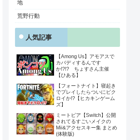
地
荒野行動
人気記事
【Among Us】アモアスで
カバディするんです
か!?!? ちょすさん主催
【ひある】
【フォートナイト】寝起き
でプレイしたらついにビク
ロイか!?【ヒカキンゲーム
ズ】
ミートピア【Switch】公開
されてるすごいメイクの
Mii&アクセスキー集 まとめ
(体験版)