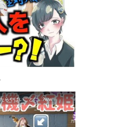
…
らやばいことに….?ww