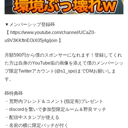
▼メンバーシップ登録🧸
【 https://www.youtube.com/channel/UCaZ0-
u9V3KKftnEOiX05j4g/join 】
月額590円から僕のスポンサーになれます！登録してくれ
た方は自身のYouTube垢の画像を添えて僕のメンバーシッ
プ限定Twitterアカウント(@s1_spo)までDMお願いしま
す。
🧸特典🧸
・荒野内フレンド＆コメント(指定有)プレゼント
・discordを繋いで参加型限定ルーム＆野良マッチ
・配信中スタンプが使える
・名前の横に限定バッチが付く