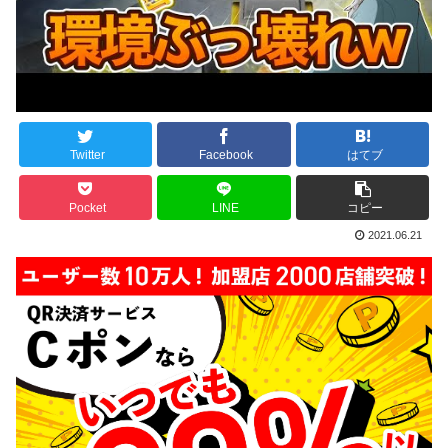
Twitter
Facebook
はてブ
Pocket
LINE
コピー
2021.06.21