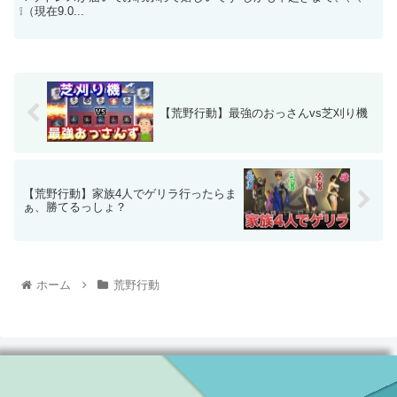
❕（現在9.0...
【荒野行動】最強のおっさんvs芝刈り機
【荒野行動】家族4人でゲリラ行ったらま
ぁ、勝てるっしょ？
ホーム
荒野行動