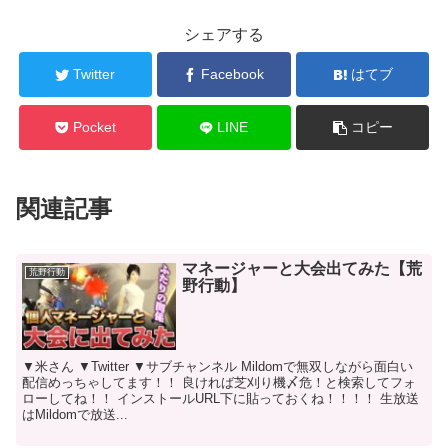
シェアする
Twitter
Facebook
はてブ
Pocket
LINE
コピー
関連記事
マネージャーと大会出てみた【荒
荒野行動
野行動】
▼米さん ▼Twitter ▼サブチャンネル Mildomで無双しながら面白い
配信めっちゃしてます！！ 良ければ芝刈り機〆危！と検索してフォ
ローしてね！！ インストールURL下に貼っておくね！！！！ 生放送
はMildomで放送...