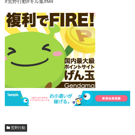
#荒野行動#キル集#M4
荒野行動