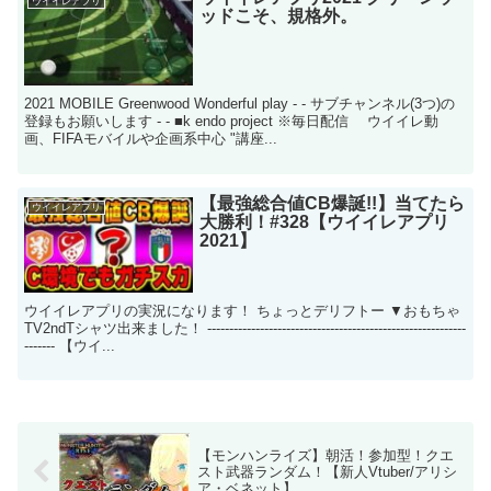
ウイイレアプリ
ッドこそ、規格外。
2021 MOBILE Greenwood Wonderful play - - サブチャンネル(3つ)の
登録もお願いします - - ■k endo project ※毎日配信 ウイイレ動
画、FIFAモバイルや企画系中心 "講座...
【最強総合値CB爆誕!!】当てたら
ウイイレアプリ
大勝利！#328【ウイイレアプリ
2021】
ウイイレアプリの実況になります！ ちょっとデリフトー ▼おもちゃ
TV2ndTシャツ出来ました！ -----------------------------------------------------------
------- 【ウイ...
【モンハンライズ】朝活！参加型！クエ
スト武器ランダム！【新人Vtuber/アリシ
ア・ベネット】