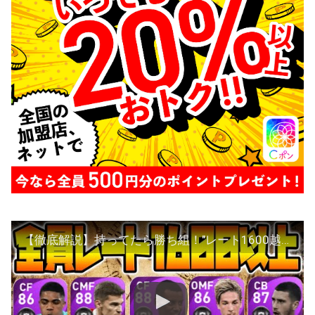
【徹底解説】持ってたら勝ち組！"レート1600越え"猛者150人以上が愛用。超激レアで強かったFPランキングTOP10！再登場求む。【ウイイレアプリ2021】【ウイイレ2021】