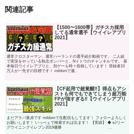
関連記事
【1500〜1600帯】ガチスカ採用
ウイイレアプリ
してる通常選手【ウイイレアプリ
2021】
通常クロスターマン、通常ハーランドの選手紹介動画です。 二人組
で実況をやっている執念ボンバーと、Nイトウのチャンネルです。 基
本毎日ウイイレアプリと、別ゲーも時々投稿しています！ 登録者10
万人が一先ずの目標です！ mildomで週...
【CF起用で超覚醒‼︎】得点もアシ
ウイイレアプリ
ストも何でもできてしまう超万能
FPが強すぎる‼︎【ウイイレアプリ
2021】
まだアラバ童貞です mildomで生配信もしてます！ フォローよろしく
お願いします！ いっぺぇで検索すれば出ます！ 【実績】 ◆ eJリー
グウイニングイレブン2019優勝 ...