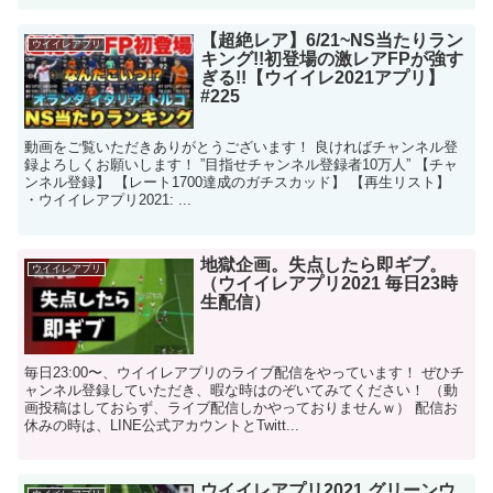
【超絶レア】6/21~NS当たりラン
ウイイレアプリ
キング!!初登場の激レアFPが強す
ぎる!!【ウイイレ2021アプリ】
#225
動画をご覧いただきありがとうございます！ 良ければチャンネル登
録よろしくお願いします！ ”目指せチャンネル登録者10万人” 【チャ
ンネル登録】 【レート1700達成のガチスカッド】 【再生リスト】
・ウイイレアプリ2021: ...
地獄企画。失点したら即ギブ。
ウイイレアプリ
（ウイイレアプリ2021 毎日23時
生配信）
毎日23:00〜、ウイイレアプリのライブ配信をやっています！ ぜひチ
ャンネル登録していただき、暇な時はのぞいてみてください！ （動
画投稿はしておらず、ライブ配信しかやっておりませんｗ） 配信お
休みの時は、LINE公式アカウントとTwitt...
ウイイレアプリ2021 グリーンウ