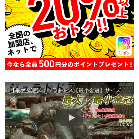
【最大金冠】ジュラトドス【最小金冠】サイズ詳細・目安 モンスターハンターライズ 金冠集め