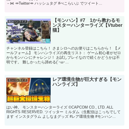
－⋈ 🥕Twitter🥕 ハッシュタグ #ぺこらいぶ でツイート...
【モンハン】#7 1から教わるモ
モンハンライズ
ンスターハンターライズ【Vtuber
猫】
チャンネル登録はこちら！ さまシロへのお便りはこちらから！ 【メ
ールフォーム】 モンハンライズの再生リスト： ゲーム初心者がゼロ
からモンハンにチャレンジ！ お試しプレイなので続くかどうかは不
明です。 難しかったら諦める(´･ω･...
レア環境生物が巨大すぎる【モン
モンハンライズ
ハンライズ】
はい神。 モンスターハンターライズ ©CAPCOM CO., LTD. ALL
RIGHTS RESERVED. ツイッター ミルダム（生配信はこっちでして
ます インスタグラム よしなまグッズ #レア環境生物 #モンハン...