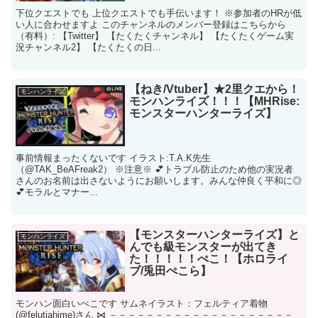
下位クエストでも 上位クエストでも手伝います！ ※参加者のHRが低
い人に合わせますよ このチャンネルのメンバー登録はこちらから
（有料）: 【Twitter】 【たくたくチャンネル】 【たくたくゲーム実
況チャンネル2】 【たくたくの日...
【ねき/Vtuber】★2里クエから！
モンハンライズ
モンハンライズ！！！【MHRise:
モンスターハンターライズ】
事前情報まったくないです イラスト:T.A.K先生
（@TAK_BeAFreak2） ※注意※ 💕トラブル防止のため他の実況者
さんのお名前は出さないようにお願いします。みんな仲良く平和に◎
💕モラルとマナー...
【モンスターハンターライズ】と
モンハンライズ
んでも級モンスターが出てき
た！！！！！ぺこ！【ホロライ
ブ/兎田ぺこら】
モンハン面白いぺこです サムネイラスト：フェルティア着物
(@felutiahime)さん ⋈ －－－－－－－－－－－－－－－－－－－－