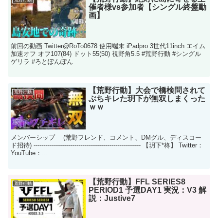
荒野行動
催者様vs参加者【シングル終盤動
画】
前回の動画 Twitter@RoTo0678 使用端末 iPadpro 3世代11inch エイム
加速オフ オフ107(84) ドット55(50) 視野角5.5 #荒野行動 #シングル
ゲリラ #ろとぽんぽん
【荒野行動】大会で橋検問されて
荒野行動
ぶちキレた玥下が無双しまくった
ｗｗ
メンバーシップ (荒野フレンド、コメント、DMグル、ディスコー
ド招待) ------------------------------------------------------- 【玥下*柊】 Twitter：
YouTube：...
【荒野行動】FFL SERIES8
荒野行動
PERIOD1 予選DAY1 実況：V3 解
説：Justive7