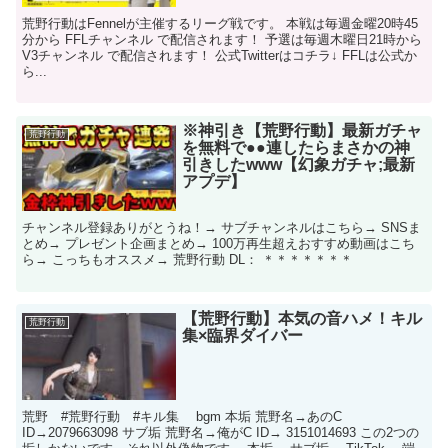
荒野行動はFennelが主催するリーグ戦です。 本戦は毎週金曜20時45
分から FFLチャンネル で配信されます！ 予選は毎週木曜日21時から
V3チャンネル で配信されます！ 公式Twitterはコチラ↓ FFLは公式か
ら...
※神引き【荒野行動】最新ガチャ
荒野行動
を無料で●●連したらまさかの神
引きしたwww【幻象ガチャ;最新
アプデ】
チャンネル登録ありがとうね！→ サブチャンネルはこちら→ SNSま
とめ→ プレゼント企画まとめ→ 100万再生超えおすすめ動画はこち
ら→ こっちもオススメ→ 荒野行動 DL： ＊＊＊＊＊＊＊
【荒野行動】本気の音ハメ！キル
荒野行動
集×臨界ダイバー
荒野 #荒野行動 #キル集 bgm 本垢 荒野名→あのC
ID→2079663098 サブ垢 荒野名→俺がC ID→ 3151014693 この2つの