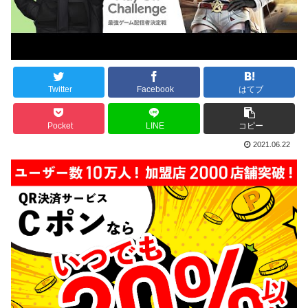
Twitter
Facebook
はてブ
Pocket
LINE
コピー
2021.06.22