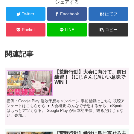
シェアする
Twitter
Facebook
はてブ
Pocket
LINE
コピー
関連記事
【荒野行動】大会に向けて、前日
荒野行動
練習！【にじさんじ/#いい意味で
WIN 】
提供：Google Play 勝敗予想キャンペーン 事前登録はこちら 視聴ア
ンケートはこちらから ▼大会概要 みんなで予想するから、eSports
はもっとアツくなる。 Google Play が日本初主催、観るだけじゃな
い、参加...
【荒野行動】絶対に島に寄せる主