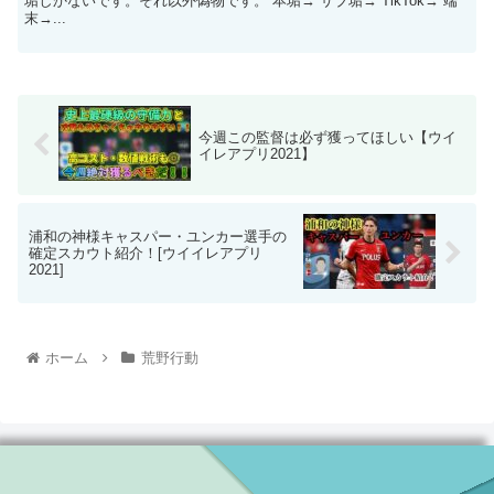
垢しかないです。それ以外偽物です。 本垢→ サブ垢→ TikTok→ 端
末→...
今週この監督は必ず獲ってほしい【ウイ
イレアプリ2021】
浦和の神様キャスパー・ユンカー選手の
確定スカウト紹介！[ウイイレアプリ
2021]
ホーム
荒野行動