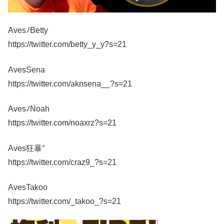
AvesﾉBetty
https://twitter.com/betty_y_y?s=21
AvesSena
https://twitter.com/aknsena__?s=21
AvesﾉNoah
https://twitter.com/noaxrz?s=21
Aves狂暴°
https://twitter.com/craz9_?s=21
AvesTakoo
https://twitter.com/_takoo_?s=21