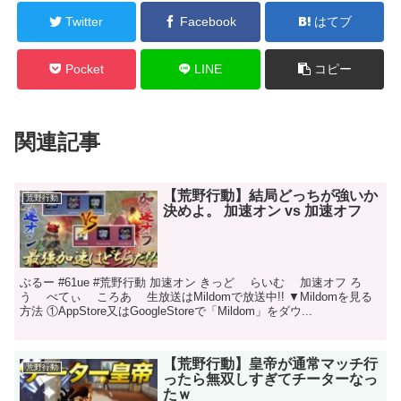
Twitter
Facebook
はてブ
Pocket
LINE
コピー
関連記事
【荒野行動】結局どっちが強いか
荒野行動
決めよ。 加速オン vs 加速オフ
ぶるー #61ue #荒野行動 加速オン きっど らいむ 加速オフ ろ
う べてぃ ころあ 生放送はMildomで放送中!! ▼Mildomを見る
方法 ①AppStore又はGoogleStoreで「Mildom」をダウ...
【荒野行動】皇帝が通常マッチ行
荒野行動
ったら無双しすぎてチーターなっ
たｗ