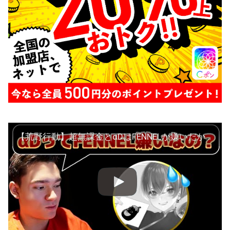
【荒野行動】超無課金とαDはFENNELが嫌いだからFFLでないの？