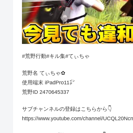
#荒野行動#キル集#てぃちゃ
荒野名 てぃちゃ✿
使用端末 iPadPro11㌅
荒野ID 2470645337
サブチャンネルの登録はこちらから👇
https://www.youtube.com/channel/UCQL20