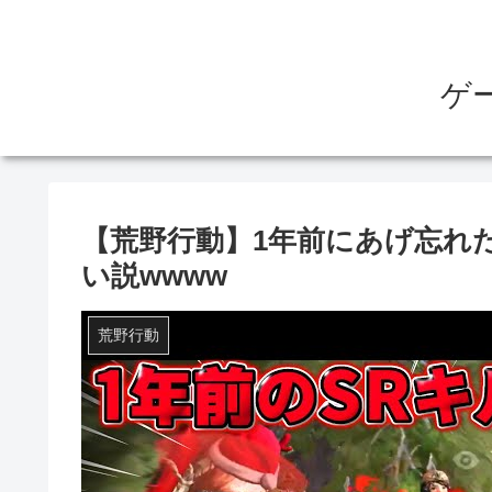
ゲ
【荒野行動】1年前にあげ忘れた
い説wwww
荒野行動