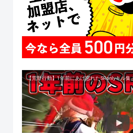
【荒野行動】1年前にあげ忘れたSRonlyキル集