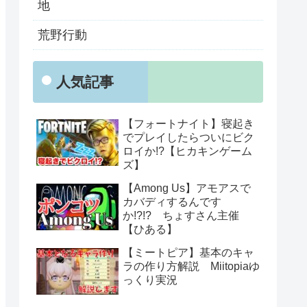
地
荒野行動
人気記事
【フォートナイト】寝起き
でプレイしたらついにビク
ロイか!?【ヒカキンゲーム
ズ】
【Among Us】アモアスで
カバディするんです
か!?!? ちょすさん主催
【ひある】
【ミートピア】基本のキャ
ラの作り方解説 Miitopiaゆ
っくり実況