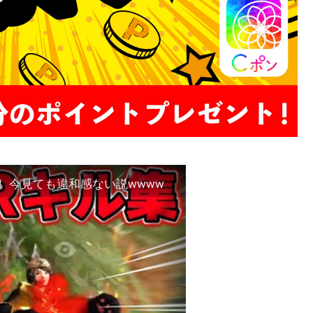
！ 今見ても違和感ない説wwww