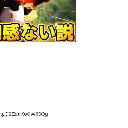
NcntpO2EqnXoCW60Og