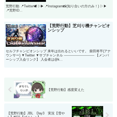
荒野行動 📍Twitter🕊 ▷▶︎ 📍Instagram📸(知り合いの方のみ！) ▷▶︎
📍荒野ID...
【荒野行動】芝刈り機チャンピオ
荒野行動
ンシップ
セルフチャンピオンシップ 来年は出れるといいです。 柴田将平(アナ
ウンサー) ▼Twitter ▼サブチャンネル ----------------------------- 【メンバ
ーシップ入会リンク】 入会者は@k...
【荒野行動】感度変えた
【荒野行動】JBL Day3 実況【雪や