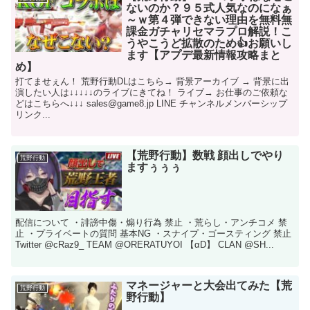
ないのか？９５式人気なのになぁ
～ｗ第４弾できない理由を無料無
課金ガチャリセマラプロ解説！こ
うやこうど拡散のため👍お願いし
ます【アプデ最新情報攻略まと
め】
打てませぇん！ 荒野行動DLはこちら→ 背景アーカイブ → 背景に出
演したい人は↓↓↓↓↓のライブにきてね！ ライブ→ お仕事のご依頼な
どはこちらへ↓↓↓ sales@game8.jp LINE チャンネルメンバーシップ
リンク...
【荒野行動】数戦 顔出しでやり
荒野行動
ますぅぅぅ
配信について ・誹謗中傷・煽り行為 禁止 ・荒らし・アンチコメ 禁
止 ・プライベートの質問 基本NG ・スナイプ・ゴースティング 禁止
Twitter @cRaz9_ TEAM @ORERATUYOI 【αD】 CLAN @SH...
マネージャーと大会出てみた【荒
荒野行動
野行動】