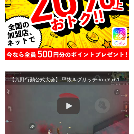
【荒野行動公式大会】 壁抜きグリッチ Vogelx61ue視点