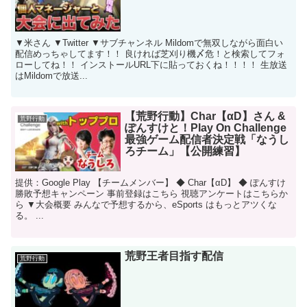
▼米さん ▼Twitter ▼サブチャンネル Mildomで無双しながら面白い
配信めっちゃしてます！！ 良ければ芝刈り機〆危！と検索してフォ
ローしてね！！ インストールURL下に貼っておくね！！！！ 生放送
はMildomで放送...
【荒野行動】Char【αD】さん &
荒野行動
ぽんすけと！Play On Challenge
最強ゲーム配信者決定戦「なうし
ろチーム」【公開練習】
提供：Google Play 【チームメンバー】 ◆ Char【αD】 ◆ ぽんすけ
勝敗予想キャンペーン 事前登録はこちら 視聴アンケートはこちらか
ら ▼大会概要 みんなで予想するから、eSports はもっとアツくな
る。 ...
荒野王者目指す配信
荒野行動