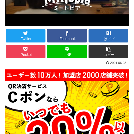
Twitter
Facebook
はてブ
Pocket
LINE
コピー
2021.06.23