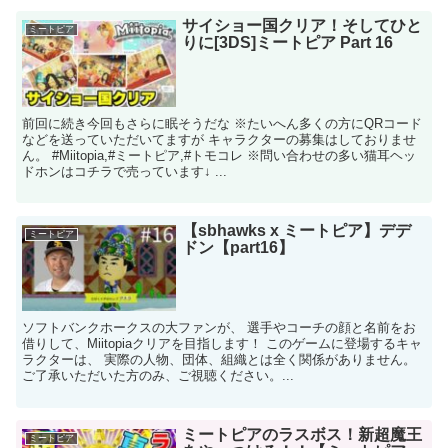
サイショー国クリア！そしてひと
ミートピア
りに[3DS]ミートピア Part 16
前回に続き今回もさらに眠そうだな ※たいへん多くの方にQRコード
などを送っていただいてますが キャラクターの募集はしておりませ
ん。 #Miitopia,#ミートピア,#トモコレ ※問い合わせの多い猫耳ヘッ
ドホンはコチラで売っています↓ ...
【sbhawks x ミートピア】デデ
ミートピア
ドン【part16】
ソフトバンクホークスの大ファンが、 選手やコーチの顔と名前をお
借りして、Miitopiaクリアを目指します！ このゲームに登場するキャ
ラクターは、 実際の人物、団体、組織とは全く関係がありません。
ご了承いただいた方のみ、ご視聴ください。...
ミートピアのラスボス！新超魔王
ミートピア