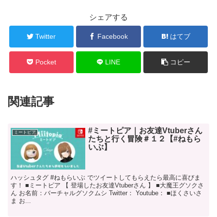
シェアする
Twitter
Facebook
はてブ
Pocket
LINE
コピー
関連記事
#ミートピア｜お友達Vtuberさん
ミートピア
たちと行く冒険＃１２【#ねもら
いぶ】
ハッシュタグ #ねもらいぶ でツイートしてもらえたら最高に喜びま
す！ ■ミートピア 【 登場したお友達Vtuberさん 】 ■大魔王グソクさ
ん お名前：バーチャルグソクムシ Twitter： Youtube： ■ほくさいさ
ま お...