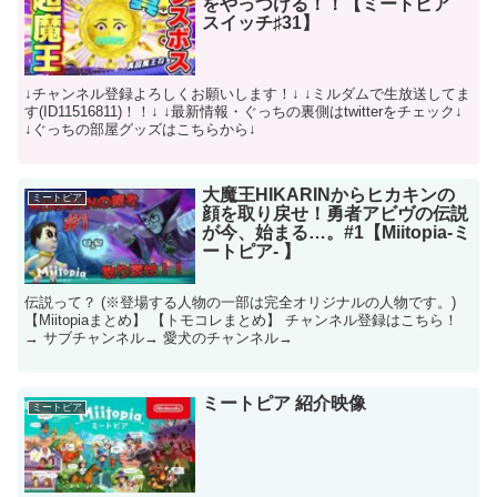
をやっつける！！【ミートピア
スイッチ♯31】
↓チャンネル登録よろしくお願いします！↓ ↓ミルダムで生放送してま
す(ID11516811)！！↓ ↓最新情報・ぐっちの裏側はtwitterをチェック↓
↓ぐっちの部屋グッズはこちらから↓
大魔王HIKARINからヒカキンの
ミートピア
顔を取り戻せ！勇者アビヴの伝説
が今、始まる…。#1【Miitopia-ミ
ートピア- 】
伝説って？ (※登場する人物の一部は完全オリジナルの人物です。)
【Miitopiaまとめ】 【トモコレまとめ】 チャンネル登録はこちら！
→ サブチャンネル→ 愛犬のチャンネル→
ミートピア 紹介映像
ミートピア