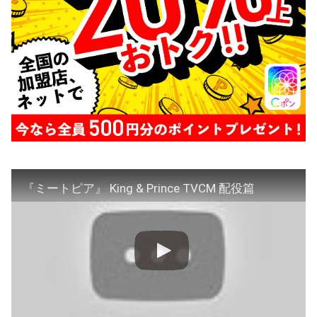
『ミートピア』 King & Prince TVCM 配役篇