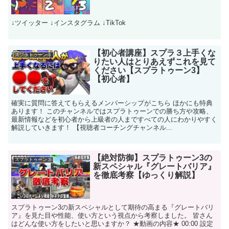
↓ツイッター ↓インスタグラム ↓TikTok
【初心者講座】スプラ３上手くな
スプラトゥーン３
りたい人はとりあえずこれを見て
ください【スプラトゥーン3】
【初心者】
確実に質問に答えてもらえるメンバーシップがこちら ほかにも特典
あります！ このチャンネルではスプラトゥーンでの勝ち方や攻略、
最新情報などを初心者から上級者の人まですべての人にわかりやすく
解説していきます！ 【視聴者コーチングチャンネル...
【絶対防御】スプラトゥーン3の
スプラトゥーン３
新スペシャル『グレートバリア』
を徹底考察【ゆっくり解説】
スプラトゥーン3の新スペシャルとして期待の高まる『グレートバリ
ア』を見た目や性能、使い方という視点から考察しました。 皆さん
はどんな使い方をしたいと思いますか？ ★動画の内容★ 00:00 設定