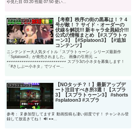
や見た目 03:20 性能 07:50 使い...
【考察】秩序の街の黒幕は！？ 4
スプラトゥーン３
号が敵！？ サイド・オーダーの
伏線を解説!!! 新キャラ全員紹介!!!
公式の情報まとめ 【#スプラトゥ
ーン3】【#Splatoon3】【#追加
コンテンツ】
ニンテンドー大人気タイトル「スプラトゥーン」シリーズ最新作
「Splatoon3」が発売されました。 画像の引用元 →
▱▱▱▱▱▱▱▱▱▱▱▱▱▱▱▱▱▱▱▱▱▱▱▱▱▱▱▱ スプラ3の小ネタを募集します！
「#さしぶー小ネタ」でツイー...
【NOタッチ？！】最新アップデ
スプラトゥーン３
ート注目すべき所3選！【スプラ
3】【スプラトゥーン3】 #shorts
#splatoon3 #スプラ
参考： 🦑参加型してます🦑 動画投稿も凄い頻度です！ チャンネル登
録して放送きてね！ 🔊 ▪️▫️▪️...