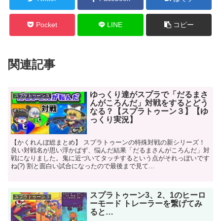
Pocket
LINE
コピー
関連記事
ゆっくり達がスプラで「だるまさ
スプラトゥーン３
んがころんだ」対戦をするとどう
なる？【スプラトゥーン３】【ゆ
っくり実況】
【かくれんぼ総まとめ】 スプラトゥーンの特殊対戦の新シリーズ！
良い対戦名が思い浮かばず、悩んだ結果「だるまさんがころんだ」対
戦になりました。鬼に近づいてタッチするという点がそれっぽいです
ね(?) 割と面白い試合になったので最後まで見て...
スプラトゥーン3、2、1のヒーロ
スプラトゥーン３
ーモード トレーラーを繋げてみ
ると…