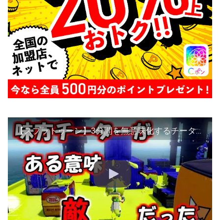
【スプラトゥーン】3分間を無意味化するチーター現る【字幕実況】