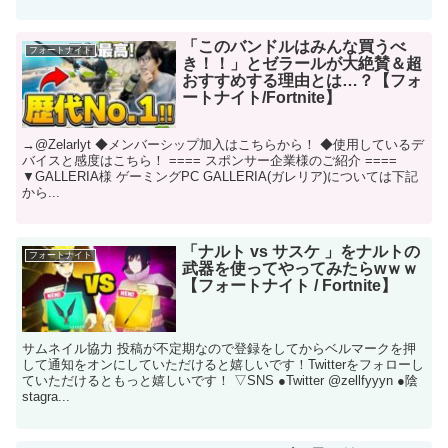
「このバンドルはみんな買うべ
フォートナイト
き！！」とゼラールが大絶賛＆超
おすすめする理由とは…？【フォ
ートナイト/Fortnite】
→@Zelarlyt ◆メンバーシップ加入はこちらから！ ◆使用しているデ
バイスと感度はこちら！ ==== スポンサー企業様のご紹介 ====
▼GALLERIA様 ゲーミングPC GALLERIA(ガレリア)については下記
から...
「ナルト vs サスケ 」をナルトの
フォートナイト
武器を使ってやってみたらwｗｗ
【フォートナイト / Fortnite】
サムネイル協力 投稿が不定期なので登録をしてからベルマークを押
して通知をオンにしていただけると嬉しいです！Twitterをフォローし
ていただけるともっと嬉しいです！ ▽SNS ●Twitter @zellfyyyn ●陰
stagra...