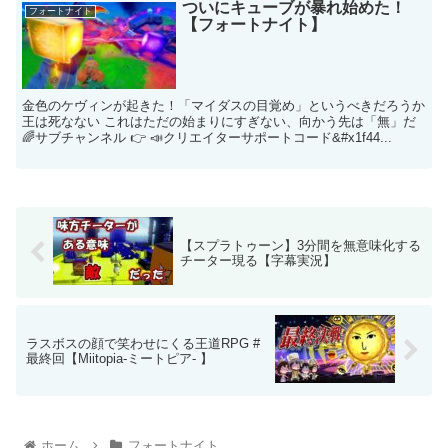
ついにキューブが暴れ始めた！
フォートナイト
【フォートナイト】
金色のケヴィンが起きた！「マイダスの目覚め」というべきだろうか
王は死なない これはただの始まりにすぎない、向かう先は「無」だ
🌈サブチャンネル 👉 📣クリエイターサポートコード&#x1f44...
【スプラトゥーン】3分間を無意味化する
チーター現る【字幕実況】
ラスボスの顔で笑わせにくる王道RPG #
最終回【Miitopia-ミートピア- 】
ホーム
フォートナイト