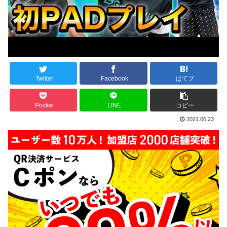
Twitter
Facebook
はてブ
Pocket
LINE
コピー
2021.06.23