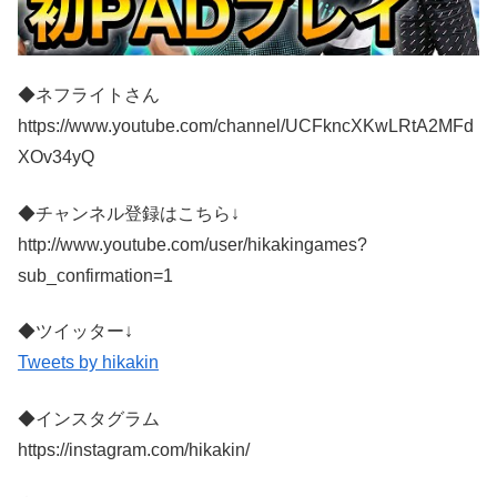
◆ネフライトさん
https://www.youtube.com/channel/UCFkncXKwLRtA2MFd
XOv34yQ
◆チャンネル登録はこちら↓
http://www.youtube.com/user/hikakingames?
sub_confirmation=1
◆ツイッター↓
Tweets by hikakin
◆インスタグラム
https://instagram.com/hikakin/