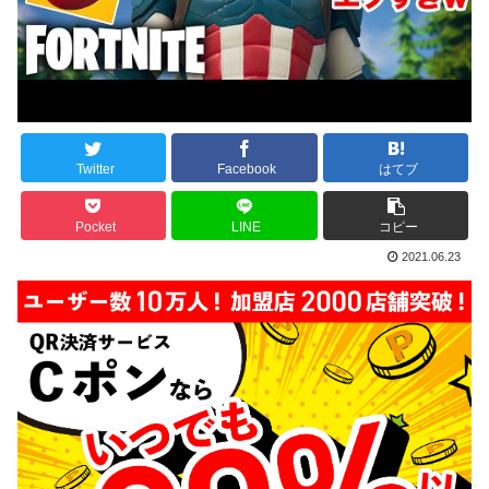
Twitter
Facebook
はてブ
Pocket
LINE
コピー
2021.06.23