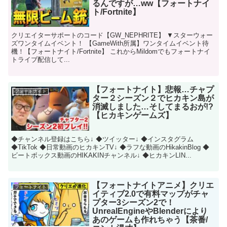
るんですが…ww【フォートナイ
ト/Fortnite】
クリエイターサポートのコード【GW_NEPHRITE】 ▼スターウォー
ズワンタイムイベント！ 【GameWith所属】ワンタイムイベント待
機！【フォートナイト/Fortnite】 これからMildomでもフォートナイ
トライブ配信して...
【フォートナイト】悲報…チャプ
フォートナイト
ター２シーズン２でヒカキン島が
消滅しました…そしてまるおが!?
【ヒカキンゲームズ】
◆チャンネル登録はこちら↓ ◆ツイッター↓ ◆インスタグラム
◆TikTok ◆日常動画のヒカキンTV↓ ◆ラフな動画のHikakinBlog ◆
ビートボックス動画のHIKAKINチャンネル↓ ◆ヒカキンLIN...
【フォートナイトアニメ】クリエ
フォートナイト
イティブ2.0で有料マップがチャ
プター3シーズン2で！
UnrealEngineやBlenderにより
あのゲームも作れちゃう【茶番/