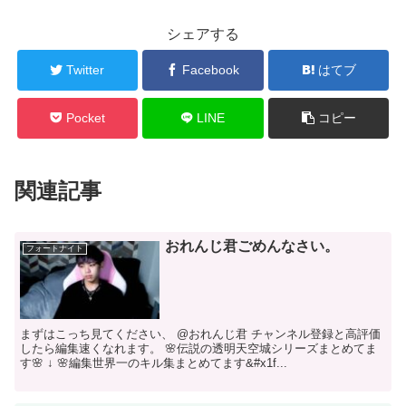
シェアする
Twitter
Facebook
はてブ
Pocket
LINE
コピー
関連記事
おれんじ君ごめんなさい。
フォートナイト
まずはこっち見てください、 @おれんじ君 チャンネル登録と高評価
したら編集速くなれます。 🌸伝説の透明天空城シリーズまとめてま
す🌸 ↓ 🌸編集世界一のキル集まとめてます&#x1f...