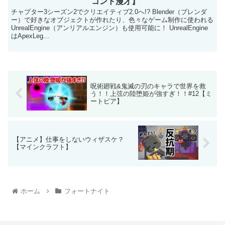
コント漫才】
チャプター3シーズン2でクリエイティブ2.0へ!? Blender（ブレンダ
ー）で好きなオブジェクトが作れたり、色々なゲーム制作に使われる
UnrealEngine（アンリアルエンジン）も使用可能に！ UnrealEngine
はApexLeg...
呪術廻戦&鬼滅の刃のキャラで世界を救
う！！上弦の陸堕姫が強すぎ！！#12【ミ
ートピア】
【アニメ】仕事をしないウィザスケ？
【マインクラフト】
ホーム
フォートナイト