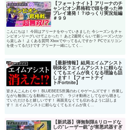
【フォートナイト】アリーナのチ
フォートナイト
ャンピオン昇格戦で頭を使った神
プレイ連発！？ゆっくり実況短編
＃９９
こんにちは！ 今回はアリーナをやっていきました 今シーズンもチャ
ンピオンリーグいけてよかった！ あと2週間くらいで新シーズンだか
ら楽しみ！ よくある質問 Xboxでやってるんですか？ PCでエリコン
を使ってるだけです アリーナ一緒にしてく...
【最新情報】結局エイムアシスト
フォートナイト
弱体化？エイムアシストに頼らな
くてもエイムが良くなる理論も話
します！【フォートナイ
ト/Fortnite】
皆さんこんわくや！ BLUEBEES所属のわくやゲームズです！ 作業し
ながら勉強になる動画にしたので、 ラジオ動画としてながら聴きし
ていただけると嬉しいです！ 画面見なくても伝わるように話しま
す！ エイムアシストに頼らなくてもエイムが良く...
【新武器】弾無制限&リロードな
フォートナイト
しの”レーザー銃”が害悪武器すぎ