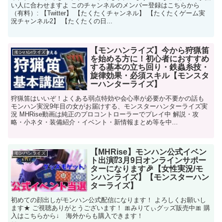
い人に合わせますよ このチャンネルのメンバー登録はこちらから
（有料）: 【Twitter】 【たくたくチャンネル】 【たくたくゲーム実
況チャンネル2】 【たくたくの日...
【モンハンライズ】今から狩猟笛
モンハンライズ
を始める方に！初心者におすすめ
する基本の立ち回り・鉄蟲糸技・
旋律効果・必須スキル【モンスタ
ーハンターライズ】
狩猟笛はいいぞ！よくある弱点特効や会心率が必要か不要かの話も
モンハン実況9年目の女がお届けする、モンスターハンターライズ実
況 MHRise動画は純正のプロコントローラーでプレイ中 解説・攻
略・小ネタ・装備紹介・イベント・新情報まとめ等を中...
【MHRise】モンハン公式イベン
モンハンライズ
ト出演⁉3月9日オンラインサポー
ターになります🎉【女性実況/モ
ンハンライズ】【モンスターハン
ターライズ】
初めての顔出しがモンハン公式配信になります！ よろしくお願いし
ます★ ご視聴ありがとうございます！ 🎀みりてぃグッズ販売中🎀 購
入はこちらから↓ 海外からも購入できます！