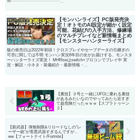
୨୧┈┈┈┈┈┈┈┈┈┈┈┈...
【モンハンライズ】PC版発売決
モンハンライズ
定！オトモのAI設定が細かく設定
可能、花結びの入手方法、修練場
のマルチプレイなど新情報まとめ
【モンスターハンターライズ】
版の発売日は2022年初頭！クロスプレイやセーブデータの引継ぎの
可否に関しては不明 モンハン実況8年目の女がお届けする、モンスタ
ーハンターライズ実況！ MHRiseはswitch+プロコンでプレイ中 実
況・解説・小ネタ・装備紹介・最新情報・...
【裏技】３号と一緒にUFOに乗れる裏技
があるみたいなのでやってみたら近すぎ
て超危険だったｗｗｗ【スプラトゥーン
２】
【新武器】弾無制限&リロードなしの”レ
ーザー銃”が害悪武器すぎるんですが…
ww【フォートナイト/Fortnite】