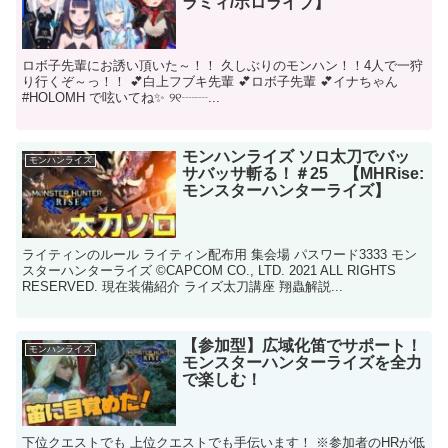
ラミィ/ホロライブ】
ロボ子先輩にお誘い頂いた～！！ 久しぶりのモンハン！！4人で一狩
り行くぞ～っ！！ 💕白上フブキ先輩 💕ロボ子先輩 💕イナちゃん
#HOLOMH​ で呟いてね✨ ୨୧┈┈...
モンハンライズ ソロ太刀でバッ
モンハンライズ
サバッサ斬る！＃25 【MHRise:
モンスターハンターライズ】
ライティンのルール ライティン配布用 集会場 パスワード3333 モン
スターハンターライズ ©CAPCOM CO., LTD. 2021 ALL RIGHTS
RESERVED. 現在装備紹介 ライズ太刀講座 翔蟲解説...
【参加型】広域化笛でサポート！
モンハンライズ
モンスターハンターライズを全力
で楽しむ！
下位クエストでも 上位クエストでも手伝います！ ※参加者のHRが低