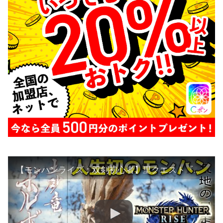
【モンハンライズ：双剣初心者】里クエスト『泥沼の土砂竜』ボルボロス討伐に挑戦！立ち回り等アドバイスください（MHRise:モンスターハンターライズ）ニャン速ちゃんねる