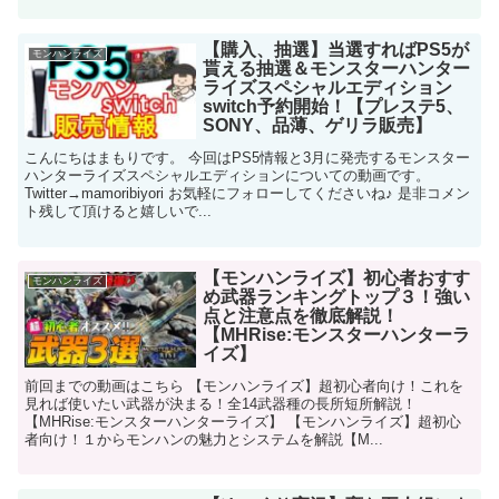
【購入、抽選】当選すればPS5が
モンハンライズ
貰える抽選＆モンスターハンター
ライズスペシャルエディション
switch予約開始！【プレステ5、
SONY、品薄、ゲリラ販売】
こんにちはまもりです。 今回はPS5情報と3月に発売するモンスター
ハンターライズスペシャルエディションについての動画です。
Twitter→mamoribiyori お気軽にフォローしてくださいね♪ 是非コメン
ト残して頂けると嬉しいで...
【モンハンライズ】初心者おすす
モンハンライズ
め武器ランキングトップ３！強い
点と注意点を徹底解説！
【MHRise:モンスターハンターラ
イズ】
前回までの動画はこちら 【モンハンライズ】超初心者向け！これを
見れば使いたい武器が決まる！全14武器種の長所短所解説！
【MHRise:モンスターハンターライズ】 【モンハンライズ】超初心
者向け！１からモンハンの魅力とシステムを解説【M...