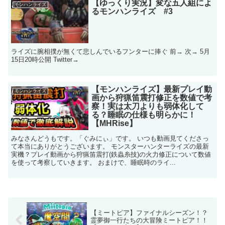
【ゆっくり実況】変な五人組によ
モンハンライズ
るモンハンライズ #3
ライズに腕相撲が無くて悲しんでいるフンターに捧ぐ 前→ 次→ 5月
15日20時公開 Twitter→
【モンハンライズ】最新プレイ動
モンハンライズ
画から狩猟笛震打修正を数値で考
察！実は太刀よりも弱体化して
る？睡眠の仕様も明らかに！
【MHRise】
みなさんどうもです。「ぐみにぃ」です。 いつも動画見てくださっ
て本当にありがとうございます。 モンスターハンターライズの最新
実機？プレイ動画から狩猟笛震打(鉄蟲糸技)の火力修正について数値
を使って考察していきます。 おまけで、睡眠時のライ...
【ミートピア】ファイナルシーズン！？
霊夢御一行たちの大冒険ミートピア！！