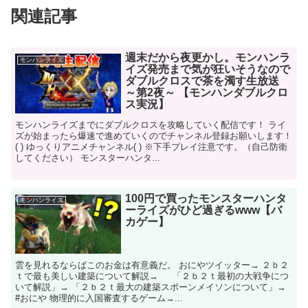
関連記事
週末だから夜更かし。モンハンラ
モンハンライズ
イズ発売まで気が狂いそうなので
ダブルクロスで茶を濁す生放送
～第2夜～ 【モンハンダブルクロ
ス実況】
モンハンライズまでにダブルクロスを攻略していく配信です！ ライ
ズが始まったら爆速で進めていくのでチャンネル登録お願いします！
( ) ゆっくりアニメチャンネル( ) ※下手プレイ注意です。（自己防衛
してください） モンスターハンタ...
100円で買ったモンスターハンタ
モンハンライズ
ーライズがひど過ぎるwww【バ
カゲー】
雲を見れるならばこのお金は有意義だ。 おにやツイッター→ ２ｂ２
ｔで最も美しい建築について解説→ 「２ｂ２ｔ最初の大戦争につ
いて解説」→ 「２ｂ２ｔ最大の建築スポーンメイソンについて」→
#おにや 物理的に入国審査するゲーム→...