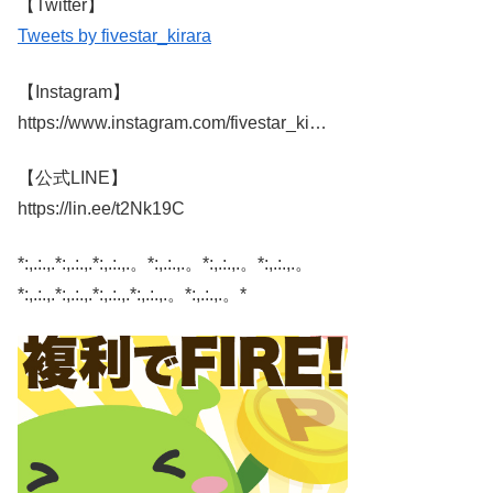
【Twitter】
Tweets by fivestar_kirara
【Instagram】
https://www.instagram.com/fivestar_ki…
【公式LINE】
https://lin.ee/t2Nk19C
*:,.:.,.*:,.:.,.*:,.:.,.。*:,.:.,.。*:,.:.,.。*:,.:.,.。
*:,.:.,.*:,.:.,.*:,.:.,.*:,.:.,.。*:,.:.,.。*