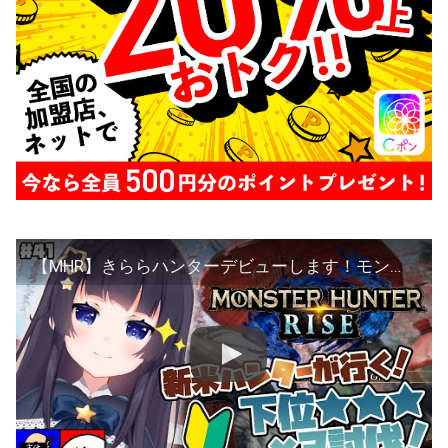
【MHR】きららハンターデビューします！モンハンライズをプレイ★【Vtuber】