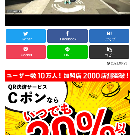
Twitter
Facebook
はてブ
Pocket
LINE
コピー
2021.06.23