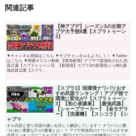
関連記事
【神アプデ】シーズン3の次期ア
スプラトゥーン３
プデ大予想8選【スプラトゥーン
3】
▼チャンネル登録はこちら ▼サブチャンネルもよろしく！ ▼Twitter
はこちら ▼関連オススメ動画 【環境破壊】アプデで超強化された武
器11選【スプラトゥーン3】 【新環境】スプラ3の新環境ぶっ壊れ最
強武器12選【スプラ...
【スプラ3】現環境ナワバリおす
スプラトゥーン３
すめ武器ランキング！アプデ後で
環境に変化が?【スプラトゥーン
3】【初心者講座】【最強武器】
【シャープマーカー】【金モデラ
ー】【洗濯機】【スシコラ】【シ
ャプマ
キル武器と塗り武器の違いを詳しく解説しています！ ナワバリに勝
つために重要な3つの要素とは！？ アプデ前前回のナワバリおすすめ
武器ランキングはこちらです！ 明日はナワバリの自陣塗りについて