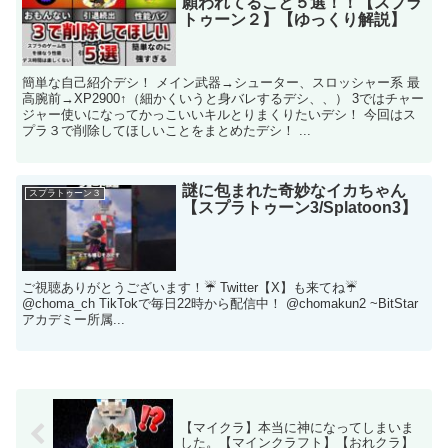
願われてること５選！！【スプラ
トゥーン２】【ゆっくり解説】
簡単な自己紹介デシ！ メイン武器→シューター、スロッシャー系 最
高腕前→XP2900↑（細かくいうと身バレするデシ、、） 3ではチャー
ジャー使いになってかっこいいキルとりまくりたいデシ！ 今回はス
プラ３で削除してほしいことをまとめたデシ！ ...
謎に包まれた奇妙なイカちゃん
スプラトゥーン３
【スプラトゥーン3/Splatoon3】
ご視聴ありがとうございます！☔️ Twitter【X】も来てね☔️
@choma_ch TikTokで毎日22時から配信中！ @chomakun2 ~BitStar
アカデミー所属...
【マイクラ】本当に神になってしまいま
した。【マインクラフト】【おれクラ】