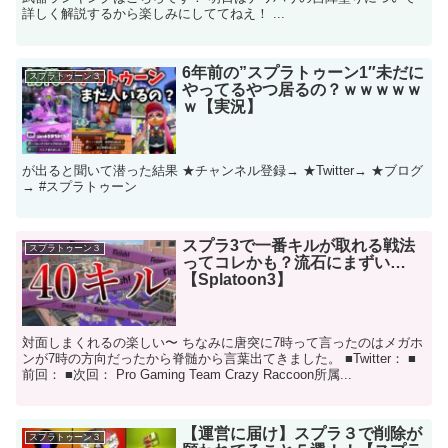
詳しく解説するから楽しみにしててねえ！ ...
6年前の”スプラトゥーン1″未だに
スプラトゥーン３
やってるやつ居るの？ｗｗｗｗｗ
ｗ【実況】
が出ると聞いて潜った結果 ★チャンネル登録→ ★Twitter→ ★ブログ
→ #スプラトゥーン
スプラ3で一番キルが取れる戦法
スプラトゥーン３
ってコレかも？流石にまずい…
【Splatoon3】
対面しまくれるの楽しい〜 ちなみに唐突に7時って言ったのはメガホ
ンが7時の方向だったから脊髄から言葉出てきました。 ■Twitter： ■
前回： ■次回： Pro Gaming Team Crazy Raccoon所属 ​ ...
【運営に届け】スプラ３で削除が
スプラトゥーン３