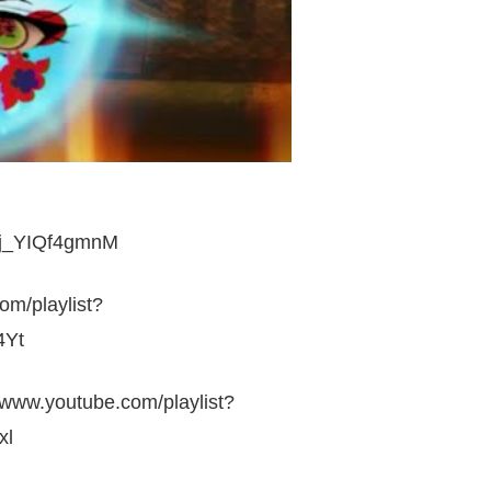
j_YIQf4gmnM
playlist?
4Yt
utube.com/playlist?
xl