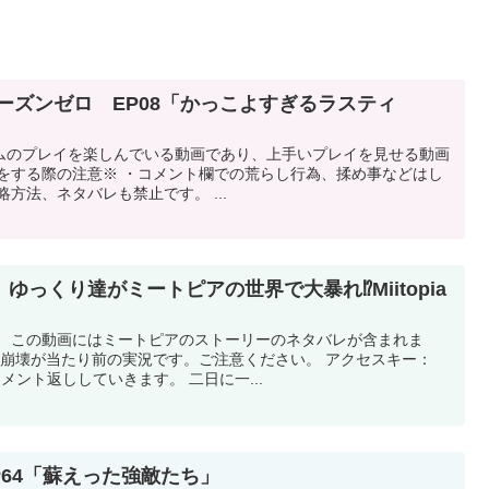
ーズンゼロ EP08「かっこよすぎるラスティ
】
ムのプレイを楽しんでいる動画であり、上手いプレイを見せる動画
トをする際の注意※ ・コメント欄での荒らし行為、揉め事などはし
方法、ネタバレも禁止です。 ...
2 ゆっくり達がミートピアの世界で大暴れ⁉Miitopia
。 この動画にはミートピアのストーリーのネタバレが含まれま
ラ崩壊が当たり前の実況です。ご注意ください。 アクセスキー：
コメント返ししていきます。 二日に一...
P64「蘇えった強敵たち」