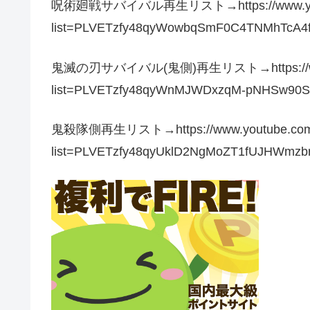
呪術廻戦サバイバル再生リスト→https://www.youtub
list=PLVETzfy48qyWowbqSmF0C4TNMhTcA4
鬼滅の刃サバイバル(鬼側)再生リスト→https://www.yo
list=PLVETzfy48qyWnMJWDxzqM-pNHSw90
鬼殺隊側再生リスト→https://www.youtube.com/p
list=PLVETzfy48qyUklD2NgMoZT1fUJHWmzb