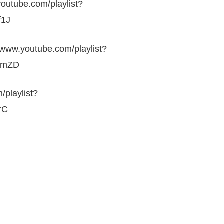
e.com/playlist?
f1J
utube.com/playlist?
SmZD
laylist?
rC