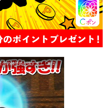
呪術廻戦&鬼滅の刃のキャラで世界を救う！！上弦の陸堕姫が強すぎ！！#12【ミートピア】