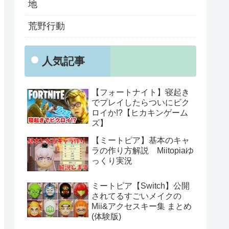
地
荒野行動
人気記事
【フォートナイト】寝起き
でプレイしたらついにビク
ロイか!?【ヒカキンゲーム
ズ】
【ミートピア】基本のキャ
ラの作り方解説 Miitopiaゆ
っくり実況
ミートピア【Switch】公開
されてるすごいメイクの
Mii&アクセスキー集 まとめ
(体験版)