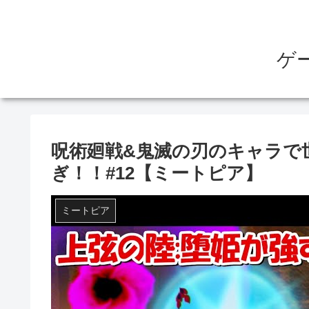
ゲ
呪術廻戦&鬼滅の刃のキャラで
ぎ！！#12【ミートピア】
ミートピア