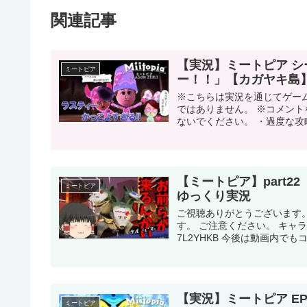
関連記事
【実況】ミートピア シ
ミートピア
ー！！」【カガヤキ島
※こちらは実況を通じてゲー
ではありません。 ※コメン
ないでください。 ・過度な攻略
【ミートピア】part2
ミートピア
ゆっくり実況
ご視聴ありがとうございます
す。 ご注意ください。 キャ
7L2YHKB 今後は動画内でも
【実況】ミートピア E
ミートピア