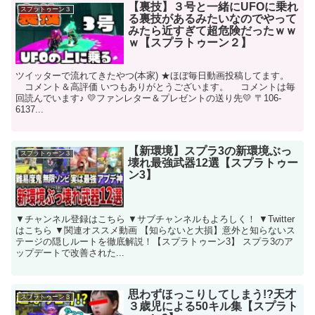
【裏技】３号と一緒にUFOに乗れ
スプラトゥーン３
る裏技があるみたいなのでやって
みたら近すぎて超危険だったｗｗ
ｗ【スプラトゥーン２】
ツイッターで流れてきたやつ(本家) ★ほぼ毎日動画投稿してます。
コメント＆高評価 いつもありがとうございます。 コメントは毎
回読んでいます♪ 💛ファンレター＆プレゼントの送り先💛 〒106-
6137...
【新環境】スプラ3の新環境ぶっ
スプラトゥーン３
壊れ最強武器12選【スプラトゥー
ン3】
▼チャンネル登録はこちら ▼サブチャンネルもよろしく！ ▼Twitter
はこちら ▼関連オススメ動画 【知らないと大損】意外と知らないス
テージの隠しルートを徹底解説！【スプラトゥーン3】 スプラ3のア
ップデートで改善された...
思わずほっこりしてしまう!?天才
スプラトゥーン３
３歳児による50キル集【スプラト