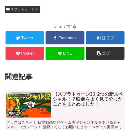
スプラトゥーン３
シェアする
Twitter
Facebook
はてブ
Pocket
LINE
コピー
関連記事
【スプラトゥーン3】2つの新スペ
スプラトゥーン３
シャル！？映像をよく見て分った
ことをまとめました！
グッズはこちら！ 日常動画や他ゲーム実況チャンネルをあげるチャ
ンネル Ｒガレージ！ 登録よろしくお願いします！ ⭐ゲーム実況やっ