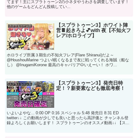
てます！主にスプラトゥーン2の小ネタやうわさを調査しています！
他のゲームもどんどん投稿してい...
【スプラトゥーン3】ホワイト陣
スプラトゥーン３
営🍫起きろよ💕with 夜【不知火フ
レア/ホロライブ】
ホロライブ所属３期生の不知火フレア(Flare Shiranui)だよ～
@HoushouMarine つよい/眠くなるまで友に戦ってくれる海賊（船な
し） @InugamiKorone 最高のキャバリア🐶いえーい！ ホワ...
【スプラトゥーン3】発売日特
スプラトゥーン３
定！？新要素なども徹底考察！
いよいよやな... 0:00 OP 0:16 スペシャル 5:48 発売日 8:31 ED
twitter↓↓ この動画が少しでも良いと思ったら高評価と チャンネル登
録よろしくお願いします！ スプラトゥーンのオススメ動画↓↓ 【ス...