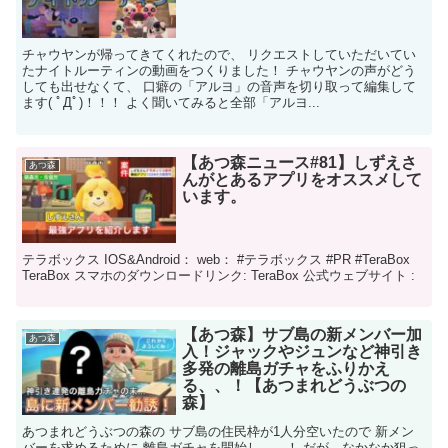
チャウヤンが帰ってきてくれたので、 リクエストしていただいてい
たナイトルーティンの動画をつくりました！ チャウヤンの声がどう
しても出せなくて、 口癖の「アルヨ」の音声を切り取って編集して
ます( ﾟДﾟ)！！！ よく聞いてみると全部「アルヨ...
【あつ森ニュース#81】しずえさ
あつ森
んがとあるアプリをオススメして
います。
テラボックス IOS&Android： web： #テラボックス #PR #TeraBox
TeraBox スマホのダウンロードリンク: TeraBox 公式ウェブサイト :
【あつ森】サブ島の新メンバー加
あつ森
入！ジャックやジュンなど神引き
多発の離島ガチャをふりかえ
る、、！【あつまれどうぶつの
森】
あつまれどうぶつの森の サブ島の住民枠が1人分空いたので 新メン
バーを求めるために 離島ガチャを開始し、、！ だが、なかなか狙っ