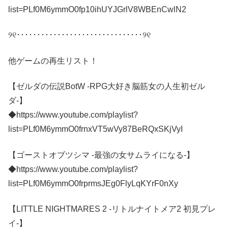
list=PLf0M6ymmO0fp10ihUYJGrlV8WBEnCwlN2
୨୧･･･････････････････････････････୨୧
他ゲームの再生リスト！
【ゼルダの伝説BotW -RPG大好き脳筋女の人生初ゼル
ダ-】
◆https://www.youtube.com/playlist?
list=PLf0M6ymmO0frnxVT5wVy87BeRQxSKjVyI
【ゴーストオブツシマ -最強の女サムライになる-】
◆https://www.youtube.com/playlist?
list=PLf0M6ymmO0frprmsJEg0FlyLqKYrF0nXy
【LITTLE NIGHTMARES 2 -リトルナイトメア2 初見プレ
イ-】