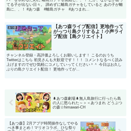
てる子が出ない日々。 諦めずに離島ガチャをしていると あの子が離
島に、、！ #あつ森 #離島ガチャ #あつまれ...
【あつ森ライブ配信】更地作って
あつ森
がっつり島クリするよ！小声ライ
ブ配信【島クリエイト】
チャンネル登録・高評価よろしくお願いします！ こるのおうち
Twitterはこちら 初見さんも大歓迎です！！！ コメントなるべく読み
上げますのでぜひ気軽にコメしていってください＾＾ 今日はお久し
ぶりの島クリエイト配信！ 更地作ってが...
🌲あつ森劇場🌲無人島旅行に行ったら島
の人に怒られた～＞＜あつまれ どうぶつ
の森☆himawari-CH
【あつ森】2月アプデ時間操作なしでやる
べき事まとめ！マリオコラボ、ひな祭り