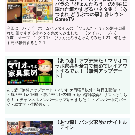
パラの「ぴょんたろう」の別荘に
隠れた細かすぎる小ネタ集！【あ
つまれ どうぶつの森】@レウン
GameTV
今回は、ハッピーホームパラダイスの 「ぴょんたろう」の別荘に隠
れた 細かすぎる小ネタを集めてみました！ 【タイムテーブル】
0:00 オープニング 0:17 ぴょんたろうを呼んでみた 1:20 何もせ
ず完成報告すると？ 1...
【あつ森】アプデ来た！マリオコ
あつ森
ラボ家具を全力で集めてレイアウ
トするでぃ！【無料アップデー
ト】
あつ森 #無料アップデート #マリオ ★日曜日以外！毎日生配信中！
・昼の部 14~16時 ・夜の部 21~23時 ▼あつ森雑談再生リストはこち
ら！ ▼チャンネルメンバーシップ始めました！ ・メンバー限定バッ
ジ・絵文字・生配信 e...
【あつ森】パンダ家族のナイトル
あつ森
ーティン