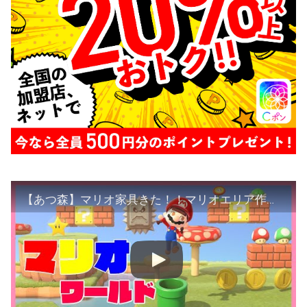
【あつ森】マリオ家具きた！！マリオエリア作れるかな？！【あつまれどうぶつの森】