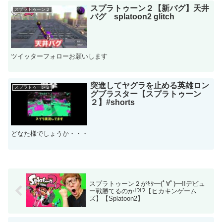
スプラトゥーン２【新バグ】天井
スプラトゥーン２
バグ splatoon2 glitch
ツイッターフォローお願いします
突進してヤグラを止める英雄ロン
スプラトゥーン２
グブラスター【スプラトゥーン
２】#shorts
どなた様でしょうか・・・
スプラトゥーン２がｷﾀ━(ﾟ∀ﾟ)━!!デビュ
ー戦勝てるのか!?!?【ヒカキンゲーム
ズ】【Splatoon2】