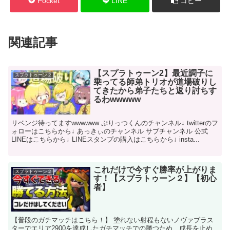
Pocket
LINE
コピー
関連記事
【スプラトゥーン2】最近調子に
スプラトゥーン２
乗ってる師弟トリオが道場破りし
てきたから弟子たちと返り討ちす
るわwwwww
リベンジ待ってますwwwwww ぷりっつくんのチャンネル↓ twitterのフ
ォローはこちらから↓ あっきぃのチャンネル サブチャンネル 公式
LINEはこちらから↓ LINEスタンプの購入はこちらから↓ insta...
これだけで今すぐ勝率が上がりま
スプラトゥーン２
す！【スプラトゥーン２】【初心
者】
【普段のガチマッチはこちら！】 塗れない射程もないノヴァブラス
ターでエリア2900を達成したガチマッチでの勝つため、成長を止め