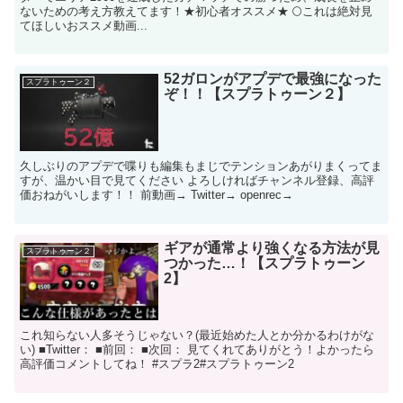
ないための考え方教えてます！ ​ ★初心者オススメ★ 🌕これは絶対見
てほしいおススメ動画...
52ガロンがアプデで最強になった
スプラトゥーン２
ぞ！！【スプラトゥーン２】
久しぶりのアプデで喋りも編集もまじでテンションあがりまくってま
すが、温かい目で見てください よろしければチャンネル登録、高評
価おねがいします！！ 前動画→ Twitter→ openrec→
ギアが通常より強くなる方法が見
スプラトゥーン２
つかった…！【スプラトゥーン
2】
これ知らない人多そうじゃない？(最近始めた人とか分かるわけがな
い) ■Twitter： ■前回： ■次回： 見てくれてありがとう！よかったら
高評価コメントしてね！ #スプラ2#スプラトゥーン2