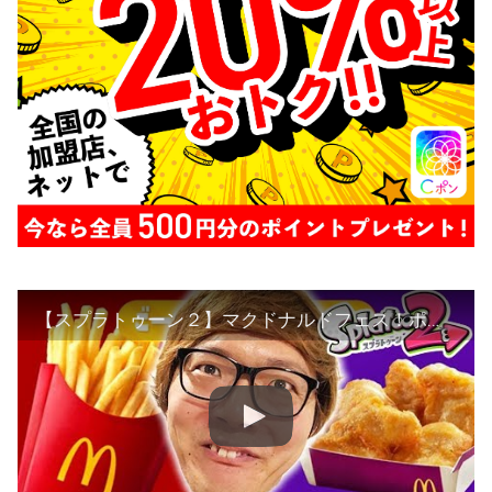
【スプラトゥーン２】マクドナルドフェス！ポテト vs ナゲットで暴走www【ヒカキンゲームズ】