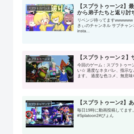
【スプラトゥーン2】
スプラトゥーン２
から弟子たちと返り討ち
リベンジ待ってますwwwwww 
きぃのチャンネル サブチャンネ
insta...
【スプラトゥーン２】
スプラトゥーン２
今回のゲーム：スプラトゥーン２ 
い☆ 過度なネタバレ、指示
ます。 過度な色コメ、無意味な
【スプラトゥーン2】
スプラトゥーン２
毎日19時に動画投稿してます。 チャンネル登
#Splatoon2​​​​​​​​​​​​​​​​#ぴょん