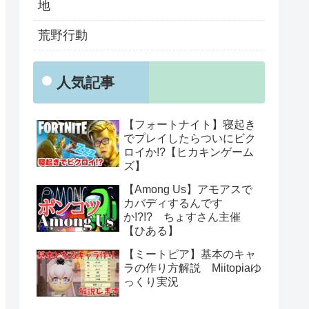
地
荒野行動
人気記事
【フォートナイト】寝起き
でプレイしたらついにビク
ロイか!?【ヒカキンゲーム
ズ】
【Among Us】アモアスで
カバディするんです
か!?!? ちょすさん主催
【ひある】
【ミートピア】基本のキャ
ラの作り方解説 Miitopiaゆ
っくり実況