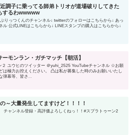
最近調子に乗ってる師弟トリオが道場破りしてきた
するわwwwww
ぷりっつくんのチャンネル↓ twitterのフォローはこちらから↓ あっ
ル 公式LINEはこちらから↓ LINEスタンプの購入はこちらから↓
サーモンラン・ガチマッチ【朝活】
ユウヒのツイッター ＠yuhi_2525 YouTubeチャンネル ☆お願
などは極力お控えください。 凸は私が募集した時のみお願いいたし
弾幕等、皆さ...
あの～大量発生してますけど！！！！
録・高評価よろしくねっ！！ ​​​​​​ ​ #スプラトゥーン2​​​​​​​​​​​​​​​​