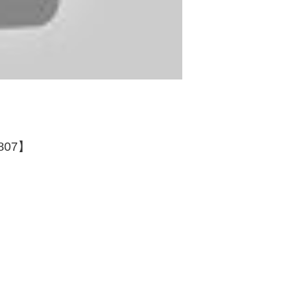
_0807】