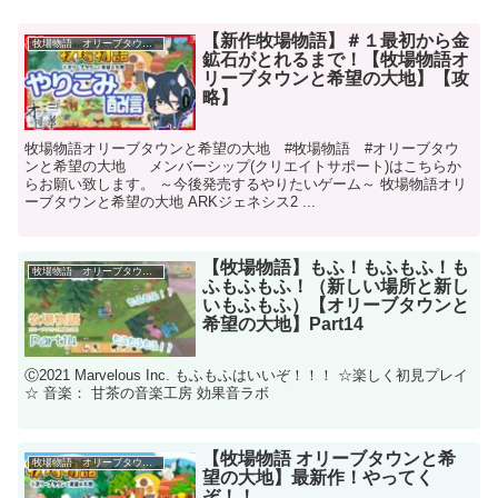
【新作牧場物語】＃１最初から金
牧場物語 オリーブタウンと希望の大地
鉱石がとれるまで！【牧場物語オ
リーブタウンと希望の大地】【攻
略】
牧場物語オリーブタウンと希望の大地 #牧場物語 #オリーブタウ
ンと希望の大地 メンバーシップ(クリエイトサポート)はこちらか
らお願い致します。 ～今後発売するやりたいゲーム～ 牧場物語オリ
ーブタウンと希望の大地 ARKジェネシス2 ...
【牧場物語】もふ！もふもふ！も
牧場物語 オリーブタウンと希望の大地
ふもふもふ！（新しい場所と新し
いもふもふ）【オリーブタウンと
希望の大地】Part14
Ⓒ2021 Marvelous Inc. もふもふはいいぞ！！！ ☆楽しく初見プレイ
☆ 音楽： 甘茶の音楽工房 効果音ラボ
【牧場物語 オリーブタウンと希
牧場物語 オリーブタウンと希望の大地
望の大地】最新作！やってく
ぞ！！