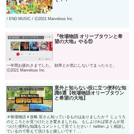
/ END MUSIC / Ⓒ2021 Marvelous Inc.
『牧場物語 オリーブタウンと希
牧場物語 オリーブタウンと希望の大地
望の大地』やる⑪
一年間お疲れさまでした。 効率とか気にしないでまったりと。
Ⓒ2021 Marvelous Inc.
意外と知らない役に立つ便利な知
牧場物語 オリーブタウンと希望の大地
識6選【牧場物語オリーブタウン
と希望の大地】
＃牧場物語＃攻略 皆さん知っているものはありましたか？ じょうろ
のところとか見つけたとき驚きましたね。 もしよければ皆さんが見
つけた便利な知識もコメントして見てください！ twitter↓よく相談し
ているので答えて頂けると嬉しいです！ ...