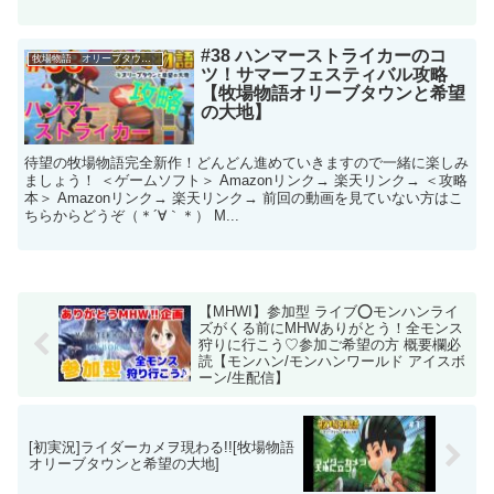
#38 ハンマーストライカーのコ
牧場物語 オリーブタウンと希望の大地
ツ！サマーフェスティバル攻略
【牧場物語オリーブタウンと希望
の大地】
待望の牧場物語完全新作！どんどん進めていきますので一緒に楽しみ
ましょう！ ＜ゲームソフト＞ Amazonリンク→ 楽天リンク→ ＜攻略
本＞ Amazonリンク→ 楽天リンク→ 前回の動画を見ていない方はこ
ちらからどうぞ（＊´∀｀＊） M...
【MHWI】参加型 ライブ⭕️モンハンライ
ズがくる前にMHWありがとう！全モンス
狩りに行こう♡参加ご希望の方 概要欄必
読【モンハン/モンハンワールド アイスボ
ーン/生配信】
[初実況]ライダーカメヲ現わる!![牧場物語
オリーブタウンと希望の大地]