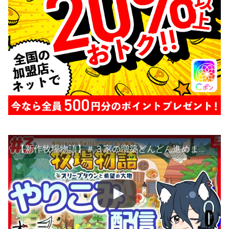
【新作牧場物語】＃３家の増築どんどん進めます！【牧場物語オリーブタウンと希望の大地】【攻略】