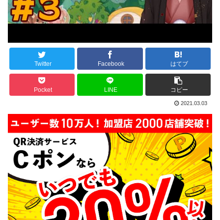
Twitter
Facebook
はてブ
Pocket
LINE
コピー
2021.03.03