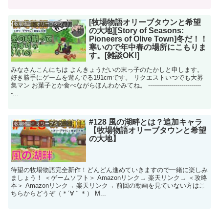
[牧場物語オリーブタウンと希望
牧場物語 オリーブタウンと希望の大地
の大地][Story of Seasons:
Pioneers of Olive Town]冬だ！！
寒いので年中春の場所にこもりま
す。[雑談OK!]
みなさんこんにちは よんきょうだいの末っ子のたかしと申します。
好き勝手にゲームを遊んでる191cmです。 リクエストいつでも大募
集マン お菓子とか食べながらほんわかみてね。 ---------------------------
-...
#128 風の湖畔とは？追加キャラ
牧場物語 オリーブタウンと希望の大地
【牧場物語オリーブタウンと希望
の大地】
待望の牧場物語完全新作！どんどん進めていきますので一緒に楽しみ
ましょう！ ＜ゲームソフト＞ Amazonリンク→ 楽天リンク→ ＜攻略
本＞ Amazonリンク→ 楽天リンク→ 前回の動画を見ていない方はこ
ちらからどうぞ（＊´∀｀＊） M...