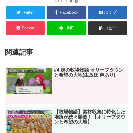
シェアする
Twitter
Facebook
はてブ
Pocket
LINE
コピー
関連記事
#4 鴉の牧場物語 オリーブタウン
牧場物語 オリーブタウンと希望の大地
と希望の大地(生放送 声あり)
【牧場物語】素材収集に特化した
牧場物語 オリーブタウンと希望の大地
場所が続々開放！【オリーブタウ
ンと希望の大地】