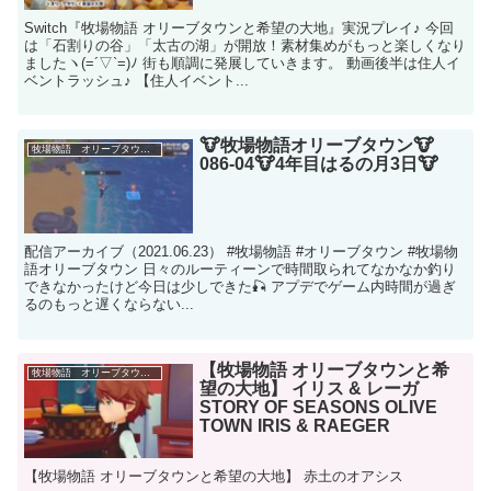
Switch『牧場物語 オリーブタウンと希望の大地』実況プレイ♪ 今回
は「石割りの谷」「太古の湖」が開放！素材集めがもっと楽しくなり
ましたヽ(=´▽`=)ﾉ 街も順調に発展していきます。 動画後半は住人イ
ベントラッシュ♪ 【住人イベント...
🐮牧場物語オリーブタウン🐮
牧場物語 オリーブタウンと希望の大地
086-04🐮4年目はるの月3日🐮
配信アーカイブ（2021.06.23） #牧場物語 #オリーブタウン #牧場物
語オリーブタウン 日々のルーティーンで時間取られてなかなか釣り
できなかったけど今日は少しできた🎣 アプデでゲーム内時間が過ぎ
るのもっと遅くならない...
【牧場物語 オリーブタウンと希
牧場物語 オリーブタウンと希望の大地
望の大地】 イリス & レーガ
STORY OF SEASONS OLIVE
TOWN IRIS & RAEGER
【牧場物語 オリーブタウンと希望の大地】 赤土のオアシス