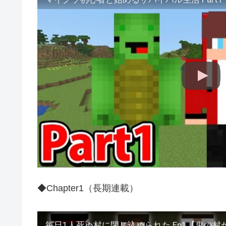
◆Chapter1（長期連載）
毎日1人死ぬ村に閉じ込められた Ep1【鬼の村