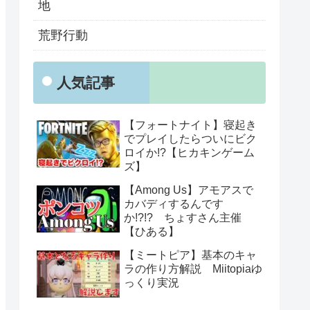
地
荒野行動
人気記事
【フォートナイト】寝起き
でプレイしたらついにビク
ロイか!?【ヒカキンゲーム
ズ】
【Among Us】アモアスで
カバディするんです
か!?!? ちょすさん主催
【ひある】
【ミートピア】基本のキャ
ラの作り方解説 Miitopiaゆ
っくり実況