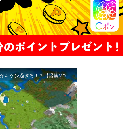
ジャンプ力が死ぬほど高くなるマインクラフトがキケン過ぎる！？【爆笑MODランキング Ep4】