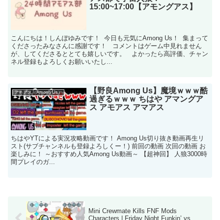
15:00~17:00【アモングアス】
こんにちは！しんぽゆみです！ 今日も元気にAmong Us！ 集まって
くださったみなさんに感謝です！ コメントはゲーム中見れません
が、してくださるととても嬉しいです。 よかったら高評価、チャン
ネル登録もよろしくお願いいたし...
【野良Among Us】魔境ｗｗｗ酷
アモアス（Among Us）
過ぎるｗｗｗ ちはや アマングア
ス アモアス アマアス
ちはやYTによる実況攻略動画です！ Among Us切り抜き動画再生リ
スト(サブチャンネルも登録よろしくー！) 前回の動画 次回の動画 お
楽しみに！ ～おすすめ人気Among Us動画～ 【超神回】 人狼3000時
間プレイのガ...
Mini Crewmate Kills FNF Mods
Characters | Friday Night Funkin’ vs