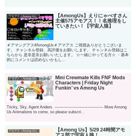
【AmongUs】えりにゃべすさん
アモアス（Among Us）
主催575アモアス！！名推理をし
ていきたい！【宇宙人狼】
＃アマングアス#AmongUs＃アマアス ご視聴ありがとうございま
す。 チャンネル登録、高評価をお願いします。 チャンネル登録はこ
ちらから 是非是非お願いいたします。 ☆一緒にやってる方☆ ・基本
的にコメントは読めないかもし...
Mini Crewmate Kills FNF Mods
アモアス（Among Us）
Characters | Friday Night
Funkin’ vs Among Us
Tricky, Sky, Agent Anders. ---------------------------------------- More Among
Us Animations to come, so please subscri...
【Among Us】5/29 24時間アモ
アモアス（Among Us）
アス部で宇宙人狼！