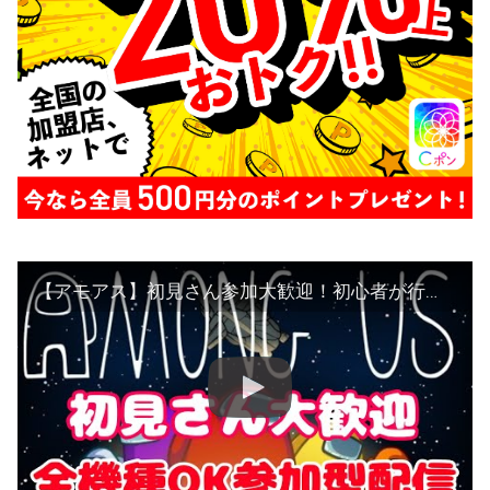
【アモアス】初見さん参加大歓迎！初心者が行くAmongUs！！！