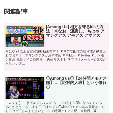
関連記事
[Among Us] 相方を守るkillの方
アモアス（Among Us）
法！※なお、運悪し。 ちはや ア
マングアス アモアス アマアス
ちはやYTによる実況攻略動画です！ ▼サブで配信の切り抜き動画出
してます！→アマングアスがおすすめ ▼Mildom ▼Twitter ▼ポケモ
ン剣盾 鬼畜サイコロ縛り 【再生リスト】 ▼マリオメーカー2 最初か
ら見たい方...
〇Among us〇【24時間アモアス
アモアス（Among Us）
部】→【絶対的人狼】という修行
〇
こんです( ˙-˙ )/ 初めましての方も、いつもお世話になってる方も、
ありがとうございます〇 〇まいまいTwitter ​​ 〇チャンネル登録はこち
ら ​ 〇タグ #まんまるまいまい​ ２４時間アモアス部 ９枠目。🍵...