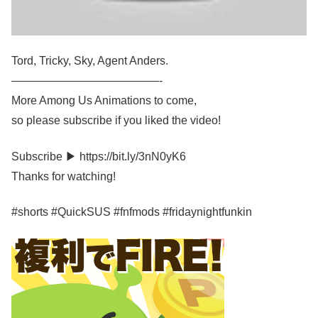
Tord, Tricky, Sky, Agent Anders.
—————————————-
More Among Us Animations to come,
so please subscribe if you liked the video!
Subscribe ▶ https://bit.ly/3nN0yK6
Thanks for watching!
#shorts #QuickSUS #fnfmods #fridaynightfunkin