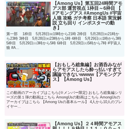
【Among Us】第五回24時間アモ
アモアス（Among Us）
アス部 運営視点 1枠目～6枠目 【
#アモングアス #AmongUs #宇宙
人狼 攻略 ガチ考察 日本語 実況解
説 立ち回り インポスターの動
き】
第一部 1枠目 5月28日㈮19時から21時 2枠目 5月28日㈮21時か
ら23時 3枠目 5月28日㈮23時から1時 4枠目 5月29日㈯1時から3時
5枠目 5月29日㈯3時から5時 6枠目 5月29日㈯5時から7時 #宇宙人
狼 #A...
【おもしろ総集編】お酒呑みなが
アモアス（Among Us）
らアモアスしたら酔っ払いすぎて
議論できないwwww【アモングア
ス】【Among Us】
この動画のアーカイブはこちら(※メンバー限定) おもしろ総集編シリ
ーズの第１弾の動画はこちら AmongUsの動画はこちら AmongUsの
アーカイブはこちら 【Among Usの基本ルール】 4人から10人のプレ
イヤー...
【Among Us】２４時間アモアス
アモアス（Among Us）
部！！！９枠目！１１：００～１