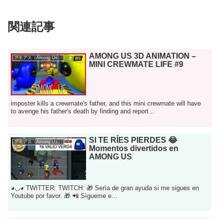
関連記事
AMONG US 3D ANIMATION –
アモアス（Among Us）
MINI CREWMATE LIFE #9
imposter kills a crewmate's father, and this mini crewmate will have
to avenge his father's death by finding and report...
SI TE RÍES PIERDES 😂
アモアス（Among Us）
Momentos divertidos en
AMONG US
◕◡◕ TWITTER: TWITCH: 🎁 Serìa de gran ayuda si me sigues en
Youtube por favor. 🎁 📲 Sìgueme e...