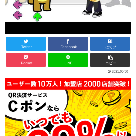
Twitter
Facebook
はてブ
Pocket
LINE
コピー
2021.05.30