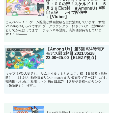
３：００の部！スケルド！！ ５
月２９日の村 ＃AmongUs #宇
宙人狼 ライブ配信中
♪【Vtuber】
こんぺぺ～！！ ゲーム配信と動画投稿を主に活動しています、女性
Vtuberのゆりっぺです🌌 ダークファンタジー好きアバター型Vtuber
としてがんばってます！ チャンネル登録、高評価お待ちしていま
す！！ ✄--------...
【Among Us】第5回 #24時間ア
アモアス（Among Us）
モアス部 3枠目 2021/05/28
23:00~25:00【ELEZY視点】
マップはPOLUSです。 サムネイル：もちきなこ。様 【参加者（敬称
略）】 はしけん 独身貴族リンネ mash.まろ 仮面ライアー217 しめじ
鴨志田 つちぬこ 秋瀬ちさと Rin ELEZY 【各配信者様へのリンク
（敬称略）】 神宮...
【あつ森生配信】ジャックどこにいるの