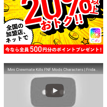
Mini Crewmate Kills FNF Mods Characters | Friday Night Funkin' vs Among Us