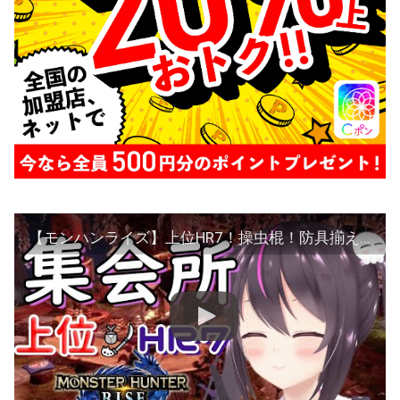
【モンハンライズ】上位HR7！操虫棍！防具揃えるために周回！