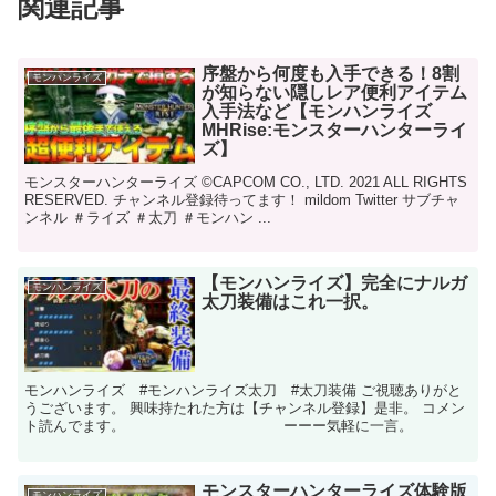
関連記事
序盤から何度も入手できる！8割
モンハンライズ
が知らない隠しレア便利アイテム
入手法など【モンハンライズ
MHRise:モンスターハンターライ
ズ】
モンスターハンターライズ ©CAPCOM CO., LTD. 2021 ALL RIGHTS
RESERVED. チャンネル登録待ってます！ mildom Twitter サブチャ
ンネル ＃ライズ ＃太刀 ＃モンハン ...
【モンハンライズ】完全にナルガ
モンハンライズ
太刀装備はこれ一択。
モンハンライズ #モンハンライズ太刀 #太刀装備 ご視聴ありがと
うございます。 興味持たれた方は【チャンネル登録】是非。 コメン
ト読んでます。 ーーー気軽に一言。
モンスターハンターライズ体験版
モンハンライズ