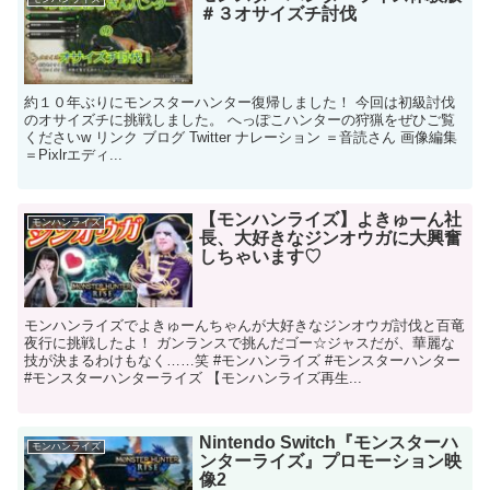
＃３オサイズチ討伐
約１０年ぶりにモンスターハンター復帰しました！ 今回は初級討伐
のオサイズチに挑戦しました。 へっぽこハンターの狩猟をぜひご覧
くださいw リンク ブログ Twitter ナレーション ＝音読さん 画像編集
＝Pixlrエディ...
【モンハンライズ】よきゅーん社
モンハンライズ
長、大好きなジンオウガに大興奮
しちゃいます♡
モンハンライズでよきゅーんちゃんが大好きなジンオウガ討伐と百竜
夜行に挑戦したよ！ ガンランスで挑んだゴー☆ジャスだが、華麗な
技が決まるわけもなく……笑 #モンハンライズ #モンスターハンター
#モンスターハンターライズ 【モンハンライズ再生...
Nintendo Switch『モンスターハ
モンハンライズ
ンターライズ』プロモーション映
像2