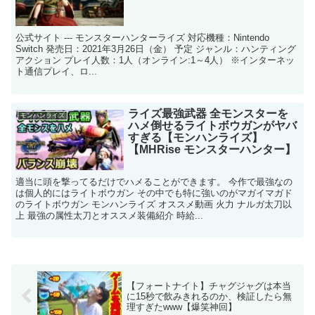
公式サイト --- モンスターハンターライズ 対応機種：Nintendo
Switch 発売日：2021年3月26日（金） 予定 ジャンル：ハンティング
アクション プレイ人数：1人（オンライン:1～4人） ※インターネッ
ト通信プレイ、ロ...
ライズ最強武器 全モンスターを
モンハンライズ
ハメ倒せるライトボウガンがヤバ
すぎる【モンハンライズ】
【MHRise モンスターハンター】
適当に頭を撃ってるだけでハメることができます。 今作で最強なの
は個人的にはライトボウガン その中でも特に強いのがマガイマガド
のライトボウガン モンハンライズ オススメ動画 火力 ナルガ太刀以
上 最強の属性太刀とオススメ装備紹介 時給...
【フォートナイト】チャグジャグは本当
に15秒で飲みきれるのか、検証したら無
理すぎたwww【爆笑神回】